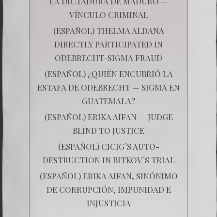
LA DICTADURA DE MADURO —
VÍNCULO CRIMINAL
(ESPAÑOL) THELMA ALDANA
DIRECTLY PARTICIPATED IN
ODEBRECHT-SIGMA FRAUD
(ESPAÑOL) ¿QUIÉN ENCUBRIÓ LA
ESTAFA DE ODEBRECHT — SIGMA EN
GUATEMALA?
(ESPAÑOL) ERIKA AIFAN — JUDGE
BLIND TO JUSTICE
(ESPAÑOL) CICIG´S AUTO-
DESTRUCTION IN BITKOV´S TRIAL
(ESPAÑOL) ERIKA AIFAN, SINÓNIMO
DE CORRUPCIÓN, IMPUNIDAD E
INJUSTICIA