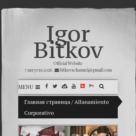
Igor
Bitkov
Official Website
7 августа 2026
bitkovschannel@gmail.com
MENU
Главная страница
(Español) Mi hijo Vladimir Bitkov, una p
/
Allanamiento
Corporativo
(Españ
(Españo
(Españo