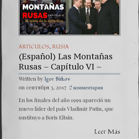
(Españo
Dr. Erw
(Espa
,
ARTICULOS
RUSIA
(Español) Las Montañas
Rusas – Capítulo VI –
Written by
Igor Bitkov
on сентября 3, 2017
2 комментария
En los finales del año 1999 apareció un
nuevo líder del país Vladimir Putin, que
sustituyo a Boris Eltsin.
Leer Más