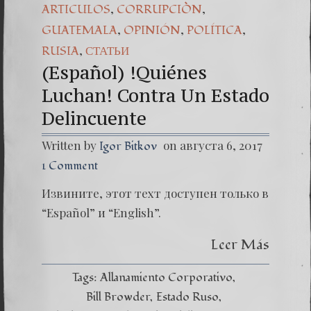
,
,
ARTICULOS
CORRUPCIÒN
,
,
,
GUATEMALA
OPINIÓN
POLÍTICA
,
RUSIA
СТАТЬИ
(Español) !Quiénes
Luchan! Contra Un Estado
Delincuente
Written by
on августа 6, 2017
Igor Bitkov
1 Comment
Извините, этот техт доступен только в
“Español” и “English”.
Leer Más
Tags:
Allanamiento Corporativo
Bill Browder
Estado Ruso