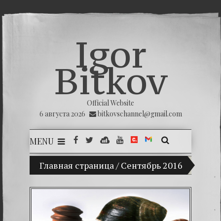
Igor
Bitkov
Official Website
6 августа 2026
bitkovschannel@gmail.com
MENU
(Español) Mi hijo Vladimir Bitkov, una promesa 
Главная страница
/
Сентябрь 2016
(Españ
(Español
(Español