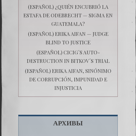
(ESPAÑOL) ¿QUIÉN ENCUBRIÓ LA
ESTAFA DE ODEBRECHT — SIGMA EN
GUATEMALA?
(ESPAÑOL) ERIKA AIFAN — JUDGE
BLIND TO JUSTICE
(ESPAÑOL) CICIG´S AUTO-
DESTRUCTION IN BITKOV´S TRIAL
(ESPAÑOL) ERIKA AIFAN, SINÓNIMO
DE CORRUPCIÓN, IMPUNIDAD E
INJUSTICIA
АРХИВЫ