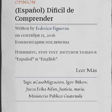
OPINIÓN
(Español) Dificil de
Comprender
Written by
Federico Figueroa
on сентября 15, 2016
к
Комментарии
отключены
записи
(Españo
Извините, этот техт доступен только в
Dificil
de
“Español” и “English”.
Compr
Leer Más
Tags:
#CasoMigración
Igor Bitkov
Jueza Erika Aifan
Justicia
maria
Ministerio Público Guatemala