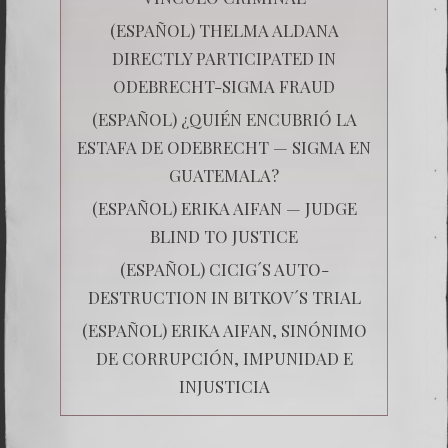
(ESPAÑOL) THELMA ALDANA
DIRECTLY PARTICIPATED IN
ODEBRECHT-SIGMA FRAUD
(ESPAÑOL) ¿QUIÉN ENCUBRIÓ LA
ESTAFA DE ODEBRECHT — SIGMA EN
GUATEMALA?
(ESPAÑOL) ERIKA AIFAN — JUDGE
BLIND TO JUSTICE
(ESPAÑOL) CICIG´S AUTO-
DESTRUCTION IN BITKOV´S TRIAL
(ESPAÑOL) ERIKA AIFAN, SINÓNIMO
DE CORRUPCIÓN, IMPUNIDAD E
INJUSTICIA