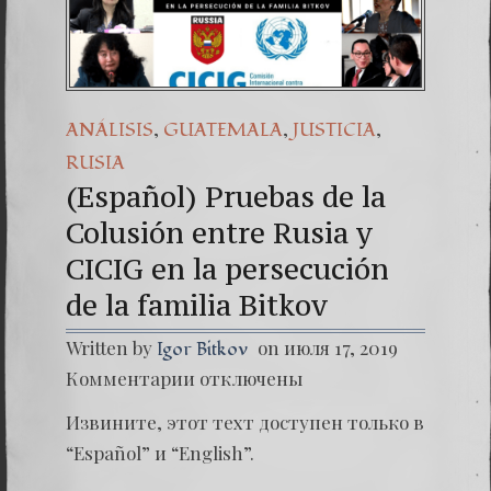
(Español) 44
Dr. Erwin Ra
(Español) 
,
,
,
ANÁLISIS
GUATEMALA
JUSTICIA
RUSIA
(Español) Pruebas de la
Colusión entre Rusia y
CICIG en la persecución
de la familia Bitkov
Written by
on июля 17, 2019
Igor Bitkov
к
Комментарии
отключены
записи
(Españo
Извините, этот техт доступен только в
Prueba
de
“Español” и “English”.
la
Colusió