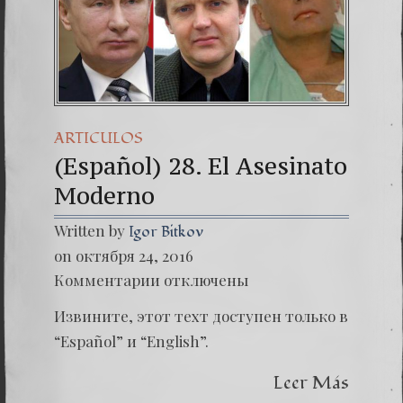
(Español)
Dr. Erwin
(Españo
ARTICULOS
(Español) 28. El Asesinato
Moderno
Written by
Igor Bitkov
on октября 24, 2016
к
Комментарии
отключены
записи
(Españo
Извините, этот техт доступен только в
28.
El
“Español” и “English”.
Asesina
Moder
Leer Más