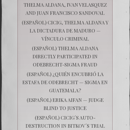
THELMA ALDANA, IVAN VELASQUEZ
AND JUAN FRANCISCO SANDOVAL
(ESPAÑOL) CICIG, THELMA ALDANA Y
LA DICTADURA DE MADURO —
VÍNCULO CRIMINAL
(ESPAÑOL) THELMA ALDANA
DIRECTLY PARTICIPATED IN
ODEBRECHT-SIGMA FRAUD
(ESPAÑOL) ¿QUIÉN ENCUBRIÓ LA
ESTAFA DE ODEBRECHT — SIGMA EN
GUATEMALA?
(ESPAÑOL) ERIKA AIFAN — JUDGE
BLIND TO JUSTICE
(ESPAÑOL) CICIG´S AUTO-
DESTRUCTION IN BITKOV´S TRIAL