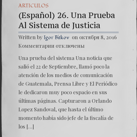
ARTICULOS
(Español) 26. Una Prueba
Al Sistema de Justicia
Written by
on октября 8, 2016
Igor Bitkov
к
Комментарии
отключены
записи
(Españo
Una prueba del sistema Una noticia que
26.
Una
salió el 22 de Septiembre, llamó poco la
Prueba
atención de los medios de comunicación
Al
Sistem
de Guatemala, Prensa Libre y El Periódico
de
le dedicaron muy poco espacio en sus
Justicia
últimas páginas. Capturaron a Orlando
Lopez Sandoval, que hasta el último
momento había sido jefe de la fiscalía de
los […]