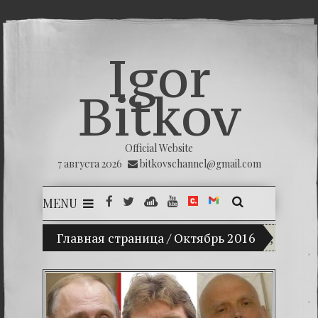
Igor
Bitkov
Official Website
7 августа 2026
bitkovschannel@gmail.com
MENU
(Español) Mi hijo Vladimir Bitkov, una promes
Главная страница
/
Октябрь 2016
(Españo
(Español)
(Español)