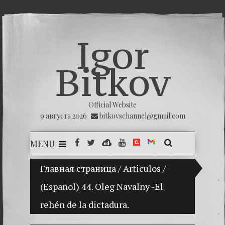
Igor
Bitkov
Official Website
9 августа 2026
bitkovschannel@gmail.com
MENU
Главная страница
(Español) Mi hijo Vladimir Bitkov, una p
/
Articulos
/
(Español) 44. Oleg Navalny -El
(Españ
rehén de la dictadura.
(Españo
(Españo