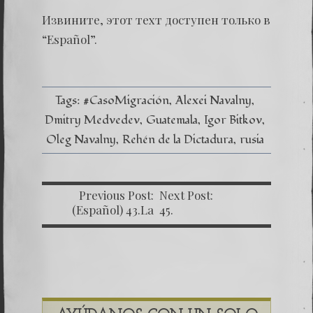
записи
(Españo
Извините, этот техт доступен только в
44.
Oleg
“
Español
”.
Navaln
-
El
rehén d
Tags:
#CasoMigración
Alexei Navalny
Dmitry Medvedev
Guatemala
Igor Bitkov
Oleg Navalny
Rehén de la Dictadura
rusia
Previous Post:
Next Post:
(Español) 43.La
45.
esperanza y la
paciencia