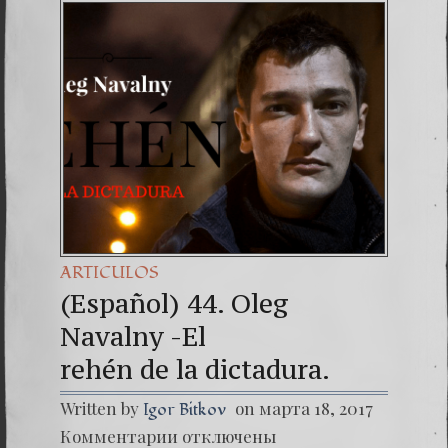
(Españo
Dr. Erw
(Espa
ARTICULOS
(Español) 44. Oleg
Navalny -El
rehén de la dictadura.
Written by
on марта 18, 2017
Igor Bitkov
к
Комментарии
отключены