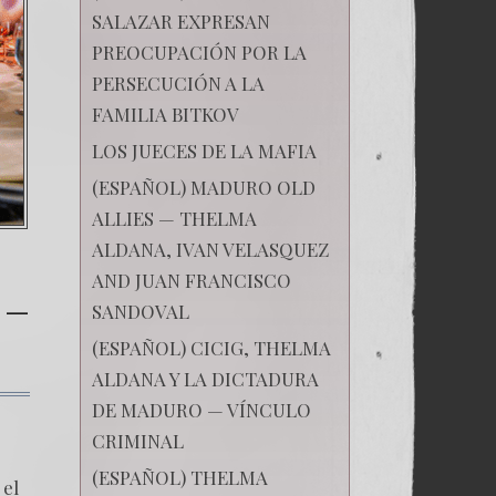
SALAZAR EXPRESAN
PREOCUPACIÓN POR LA
PERSECUCIÓN A LA
FAMILIA BITKOV
LOS JUECES DE LA MAFIA
(ESPAÑOL) MADURO OLD
ALLIES — THELMA
ALDANA, IVAN VELASQUEZ
AND JUAN FRANCISCO
 –
SANDOVAL
(ESPAÑOL) CICIG, THELMA
ALDANA Y LA DICTADURA
DE MADURO — VÍNCULO
к
записи
CRIMINAL
(Español)
Las
(ESPAÑOL) THELMA
Montañas
 el