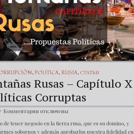
,
,
,
ORRUPCIÒN
POLÍTICA
RUSIA
СТАТЬИ
tañas Rusas – Capítulo X
líticas Corruptas
7
Комментарии
отключены
io de tener negocio en la tierra rusa, que es su domino, y
normes sobornos y además aprobarlos nuestra fidelidad en