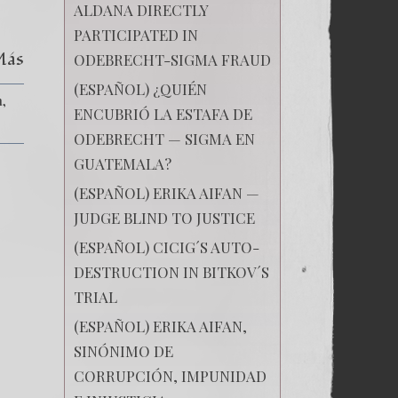
Rusas
ALDANA DIRECTLY
–
PARTICIPATED IN
Capítulo
X
Más
ODEBRECHT-SIGMA FRAUD
–
Las
(ESPAÑOL) ¿QUIÉN
Propuestas
a
Políticas
ENCUBRIÓ LA ESTAFA DE
Corruptas
ODEBRECHT — SIGMA EN
GUATEMALA?
(ESPAÑOL) ERIKA AIFAN —
JUDGE BLIND TO JUSTICE
(ESPAÑOL) CICIG´S AUTO-
DESTRUCTION IN BITKOV´S
TRIAL
(ESPAÑOL) ERIKA AIFAN,
SINÓNIMO DE
CORRUPCIÓN, IMPUNIDAD