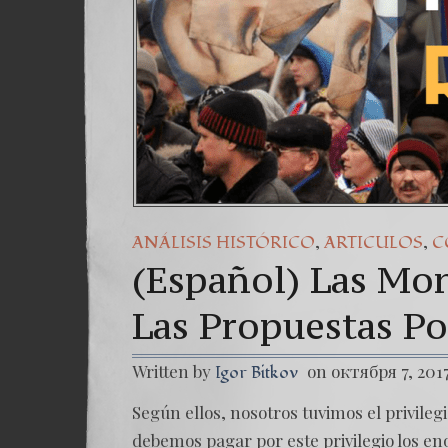
,
,
ANÁLISIS HISTÓRICO
ARTICULOS
C
(Español) Las Mon
Las Propuestas Po
Written by
on октября 7, 201
Igor Bitkov
Según ellos, nosotros tuvimos el privileg
debemos pagar por este privilegio los e