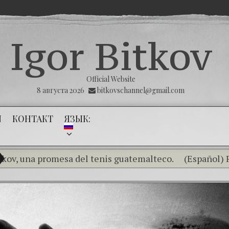
Igor Bitkov
Official Website
8 августа 2026
bitkovschannel@gmail.com
N
КОНТАКТ
ЯЗЫК:
a promesa del tenis guatemalteco.
(Español) RUBIO,
(Español) THE TUMOR THAT THE PUBLIC MINISTRY 
(Español) La impunidad absoluta — II Parte — Mayra Vel
(Español) Las Montañas Rusas – Capítulo V –
(Español