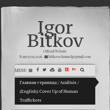
Igor
Bitkov
Official Website
8 августа 2026
bitkovschannel@gmail.com
MENU
Главная страница
(Español) Mi hijo Vladimir Bitkov, una p
/
Análisis
/
(English) Cover Up of Human
(Españ
Traffickers
(Españo
(Españo