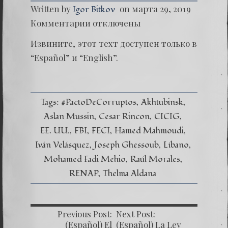
Written by
on марта 29, 2019
Igor Bitkov
к
Комментарии
отключены
записи
(Englis
Извините, этот техт доступен только в
Cover
Up
“
Español
” и “
English
”.
of
Human
Traffic
Tags:
#PactoDeCorruptos
Akhtubinsk
Aslan Mussin
Cesar Rincon
CICIG
EE. UU.
FBI
FECI
Hamed Mahmoudi
Iván Velásquez
Joseph Ghessoub
Líbano
Mohamed Fadi Mehio
Raúl Morales
RENAP
Thelma Aldana
Previous Post:
Next Post:
(Español) El
(Español) La Ley