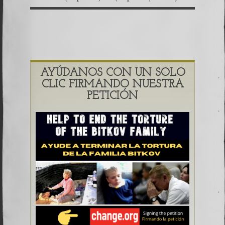
Verdadero Pacto de
Magnitskiy.
Corruptos en
¿Herramienta de la
Guatemala
justicia o arma
política?
AYÚDANOS CON UN SOLO
CLIC FIRMANDO NUESTRA
PETICIÓN