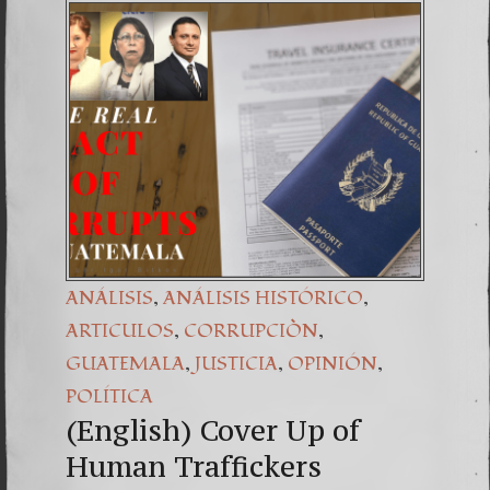
(Españo
Dr. Erw
(Espa
,
,
ANÁLISIS
ANÁLISIS HISTÓRICO
,
,
ARTICULOS
CORRUPCIÒN
,
,
,
GUATEMALA
JUSTICIA
OPINIÓN
POLÍTICA
(English) Cover Up of
Human Traffickers