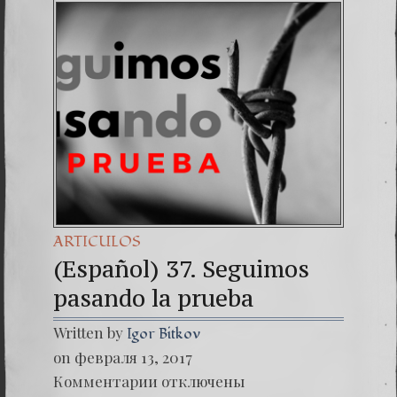
(Españo
Dr. Erw
(Espa
ARTICULOS
(Español) 37. Seguimos
pasando la prueba
Written by
Igor Bitkov
on февраля 13, 2017
к
Комментарии
отключены
записи