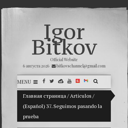
Igor
Bitkov
Official Website
6 августа 2026
bitkovschannel@gmail.com
MENU
Главная страница
(Español) Mi hijo Vladimir Bitkov, una p
/
Articulos
/
(Español) 37. Seguimos pasando la
(Españ
prueba
(Españo
(Españo