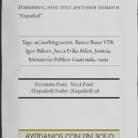
(Españo
Извините, этот техт доступен только в
37.
Seguim
“
Español
”.
pasand
la
prueba
Tags:
#CasoMigración
Banco Ruso VTB
Igor Bitkov
Jueza Erika Aifan
Justicia
Ministerio Público Guatemala
rusia
Previous Post:
Next Post:
(Español) Daño
(Español) 38.
Colateral: El
Historia de un
Sacrificio de los
Secuestro
inocentes.
AYÚDANOS CON UN SOLO