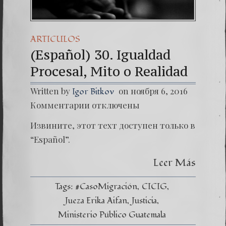
ARTICULOS
(Español) 30. Igualdad
Procesal, Mito o Realidad
Written by
on ноября 6, 2016
Igor Bitkov
к
Комментарии
отключены
записи
(Españo
Извините, этот техт доступен только в
30.
Iguald
“Español”.
Procesa
Mito
Leer Más
o
Realida
Tags:
#CasoMigración
CICIG
Jueza Erika Aifan
Justicia
Ministerio Público Guatemala