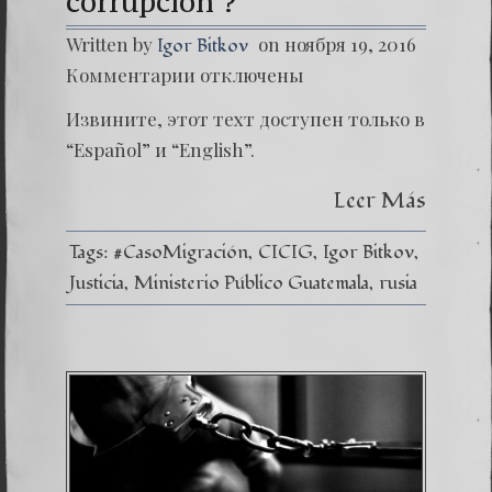
corrupción ?
Written by
on ноября 19, 2016
Igor Bitkov
к
Комментарии
отключены
записи
(Españo
Извините, этот техт доступен только в
31.
¿
“Español” и “English”.
Puede
la
Leer Más
CICIG
combat
la
Tags:
#CasoMigración
CICIG
Igor Bitkov
corrupc
?
Justicia
Ministerio Público Guatemala
rusia