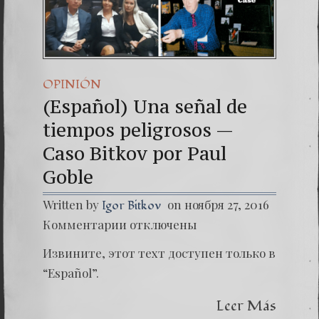
(Español) 
Dr. Erwin 
(Español
OPINIÓN
(Español) Una señal de
tiempos peligrosos —
Caso Bitkov por Paul
Goble
Written by
on ноября 27, 2016
Igor Bitkov
к
Комментарии
отключены
записи
(Españo
Извините, этот техт доступен только в
Una
señal
“Español”.
de
tiempo
Leer Más
peligro