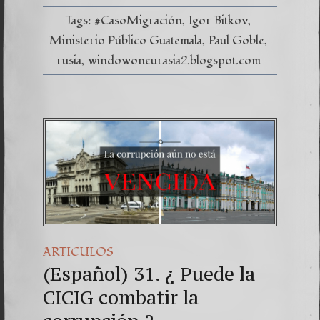
—
Caso
Tags:
#CasoMigración
Igor Bitkov
Bitkov
por
Ministerio Público Guatemala
Paul Goble
Paul
rusia
windowoneurasia2.blogspot.com
Goble
ARTICULOS
(Español) 31. ¿ Puede la
CICIG combatir la