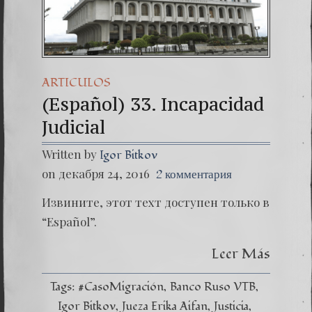
(Español)
Dr. Erwin
(Españo
ARTICULOS
(Español) 33. Incapacidad
Judicial
Written by
Igor Bitkov
on декабря 24, 2016
2 комментария
Извините, этот техт доступен только в
“Español”.
Leer Más
Tags:
#CasoMigración
Banco Ruso VTB
Igor Bitkov
Jueza Erika Aifan
Justicia