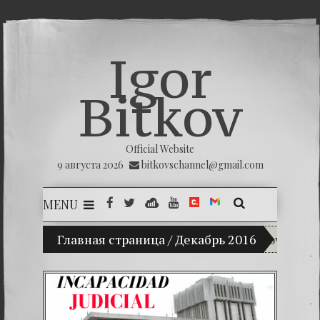
Igor
Bitkov
Official Website
9 августа 2026
bitkovschannel@gmail.com
MENU
Главная страница
(Español) Mi hijo Vladimir Bitkov, una prom
/
Декабрь 2016
(Españo
(Español)
(Español)