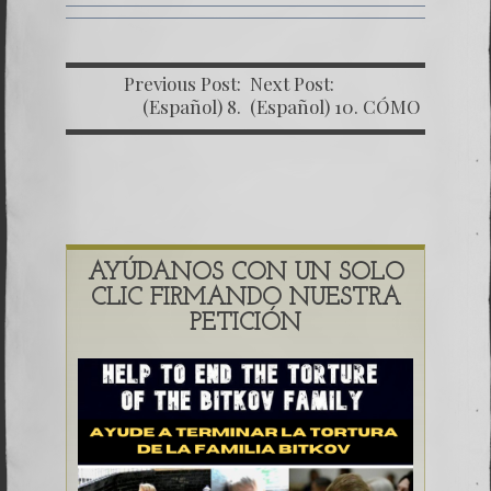
Previous Post:
Next Post:
(Español) 8.
(Español) 10. CÓMO
NUESTRA LUCHA
OBTUVIMOS
CONTRA
DOCUMENTOS EN
DICTADURA MÁS
GUATEMALA
CORRUPTA DEL
MUNDO (Segunda
Parte)
AYÚDANOS CON UN SOLO
CLIC FIRMANDO NUESTRA
PETICIÓN