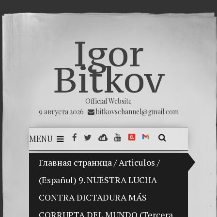
Igor
Bitkov
Official Website
9 августа 2026
bitkovschannel@gmail.com
MENU
Главная страница
(Español) Mi hijo Vladimir Bitkov, una 
/
Articulos
/
(Español) 9. NUESTRA LUCHA
(Españ
CONTRA DICTADURA MÁS
(Españo
CORRUPTA DEL MUNDO (Tercera
(Españo