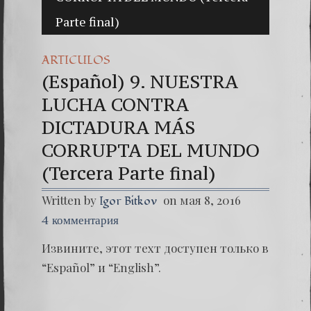
Parte final)
(Españo
Dr. Erw
ARTICULOS
(Espa
(Español) 9. NUESTRA
LUCHA CONTRA
DICTADURA MÁS
CORRUPTA DEL MUNDO
(Tercera Parte final)
Written by
on мая 8, 2016
Igor Bitkov
4 комментария
Извините, этот техт доступен только в
“
Español
” и “
English
”.