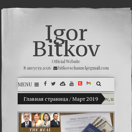
Igor
Bitkov
Official Website
8 августа 2026
bitkovschannel@gmail.com
MENU
(Español) Mi hijo Vladimir Bitkov, una promesa
Главная страница
/
Март 2019
(Español) 
(Español) La
(Español) La