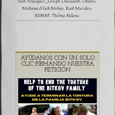
Iván Velásquez
Joseph Ghessoub
Líbano
Mohamed Fadi Mehio
Raúl Morales
RENAP
Thelma Aldana
AYÚDANOS CON UN SOLO
CLIC FIRMANDO NUESTRA
PETICIÓN