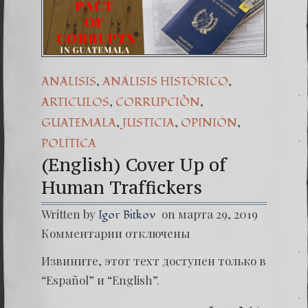
(Español) 44
Dr. Erwin Ra
(Español) 
,
,
ANÁLISIS
ANÁLISIS HISTÓRICO
,
,
ARTICULOS
CORRUPCIÒN
,
,
,
GUATEMALA
JUSTICIA
OPINIÓN
POLÍTICA
(English) Cover Up of
Human Traffickers
Written by
on марта 29, 2019
Igor Bitkov
к
Комментарии
отключены
записи
(Englis
Извините, этот техт доступен только в
Cover
Up
“Español” и “English”.
of
Human