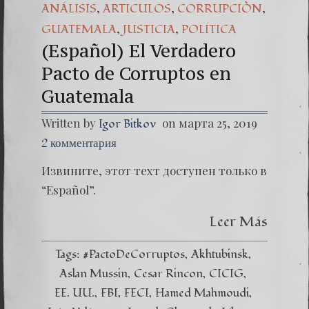
,
,
,
ANÁLISIS
ARTICULOS
CORRUPCIÒN
,
,
GUATEMALA
JUSTICIA
POLÍTICA
(Español) El Verdadero
Pacto de Corruptos en
Guatemala
Written by
on марта 25, 2019
Igor Bitkov
2 комментария
Извините, этот техт доступен только в
“Español”.
Leer Más
Tags:
#PactoDeCorruptos
Akhtubinsk
Aslan Mussin
Cesar Rincon
CICIG
EE. UU.
FBI
FECI
Hamed Mahmoudi