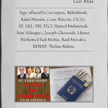
Leer Más
Traffic
Tags:
#PactoDeCorruptos
Akhtubinsk
Aslan Mussin
Cesar Rincon
CICIG
EE. UU.
FBI
FECI
Hamed Mahmoudi
Iván Velásquez
Joseph Ghessoub
Líbano
Mohamed Fadi Mehio
Raúl Morales
RENAP
Thelma Aldana