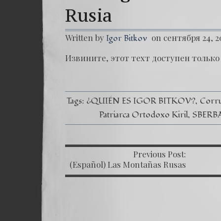
Rusia
Written by
on сентября 24, 2
Igor Bitkov
Извините, этот техт доступен только 
Tags:
¿QUIÉN ES IGOR BITKOV?
Corru
Patriarca Ortodoxo Kiril
SBERBA
Previous Post:
P
(Español) Las Montañas Rusas
– Capítulo VIII –