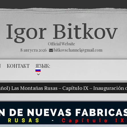
Igor Bitkov
Official Website
8 августа 2026
bitkovschannel@gmail.com
N
КОНТАКТ
ЯЗЫК:
ñol) Las Montañas Rusas – Capítulo IX – Inauguración d
(Españ