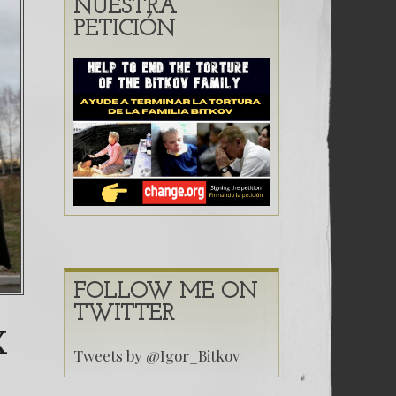
(Español) 44. Oleg Naval
NUESTRA
PETICIÓN
Dr. Erwin Raúl Castañe
(Español) THELMA AL
FOLLOW ME ON
TWITTER
X
Tweets by @Igor_Bitkov