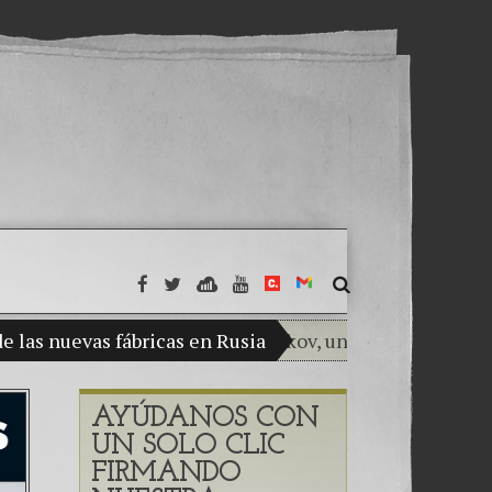
e las nuevas fábricas en Rusia
ol) Mi hijo Vladimir Bitkov, una promesa del tenis gua
(Español) THE TUMOR
AYÚDANOS CON
(Español) La impunidad 
UN SOLO CLIC
(Español) Las Montañas 
FIRMANDO