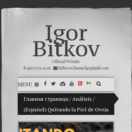
Igor
Bitkov
Official Website
8 августа 2026
bitkovschannel@gmail.com
MENU
Главная страница
(Español) Mi hijo Vladimir Bitkov, una p
/
Análisis
/
(Español) Quitando la Piel de Oveja
(Españ
(Españo
(Españo