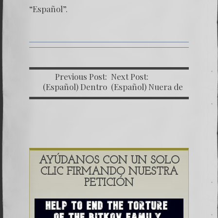
“
Español
”.
Previous Post:
Next Post:
(Español) Dentro
(Español) Nuera de
del Infierno
Oscar Clemente
Marroquín figura
como
representante de
ODEBRECHT
AYÚDANOS CON UN SOLO
CLIC FIRMANDO NUESTRA
PETICIÓN