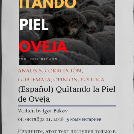
(Españo
Dr. Erw
(Espa
,
,
ANÁLISIS
CORRUPCIÒN
,
,
GUATEMALA
OPINIÓN
POLÍTICA
(Español) Quitando la Piel
de Oveja
Written by
Igor Bitkov
on октября 21, 2018
5 комментариев
Извините, этот техт доступен только в