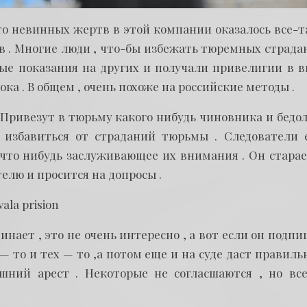
что невинных жертв в этой компании оказалось все-т
в . Многие люди , что-бы избежать тюремных страда
ые показания на других и получали привелигии в в
а . В общем , очень похоже на российские методы .
. Привезут в тюрьму какого нибудь чиновника и бедо
 избавиться от страданий тюрьмы . Следователи 
 что нибудь заслуживающее их внимания . Он старае
телю и просится на допросы .
минает , это не очень интересно , а вот если он подп
 то и тех — то ,а потом еще и на суде даст правиль
шний арест . Некоторые не согласшаются , но все