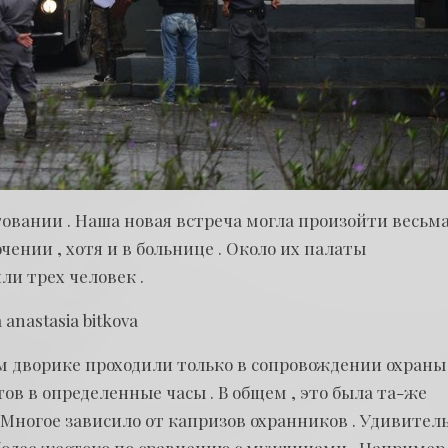
овании . Наша новая встреча могла произойти весьма
чении , хотя и в больнице . Около их палаты
ли трех человек .
 дворике проходили только в сопровождении охраны 
ов в определенные часы . В общем , это была та-же
ногое зависило от капризов охранников . Удивител