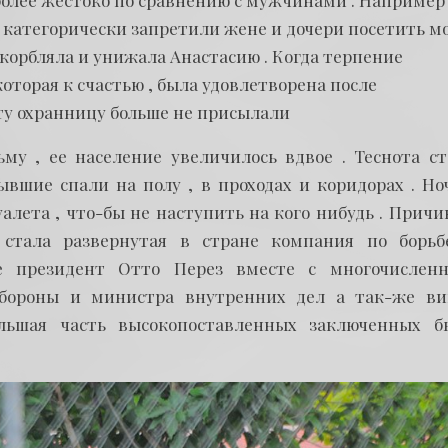
более жестоко по сравнению с мужчинами . Например 
и категорически запретили жене и дочери посетить м
корбляла и унижала Анастасию . Когда терпение
которая к счастью , была удовлетворена после
ту охранницу больше не присылали
му , ее население увеличилось вдвое . Теснота ст
ывшие спали на полу , в проходах и коридорах . Но
алета , что-бы не наступить на кого нибудь . Причи
 стала развернутая в стране компания по борьб
е президент Отто Перез вместе с многочислен
бороны и министра внутренних дел а так-же ви
ольшая часть высокопоставленных заключенных б