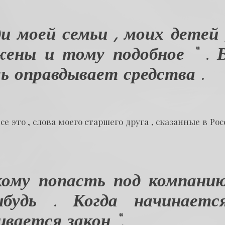
и моей семьи , моих детей 
жены и тому подобное “ . 
ь оправдывает средства .
е это , слова моего старшего друга , сказанные в Ро
 кому попасть под компани
ибудь . Когда начинаетс
ивается закон “.