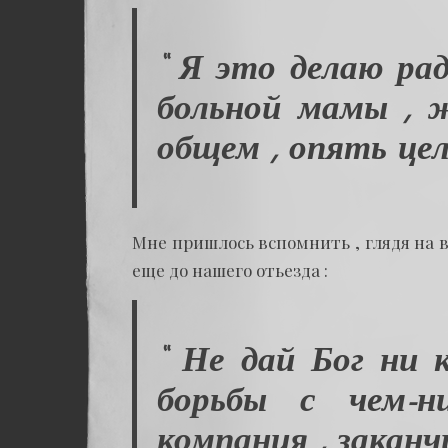
“ Я это делаю рад
больной мамы , 
общем , опять цел
Мне пришлось вспомнить , глядя на вс
еще до нашего отьезда :
“ Не дай Бог ни
борьбы с чем-н
компания , заканч