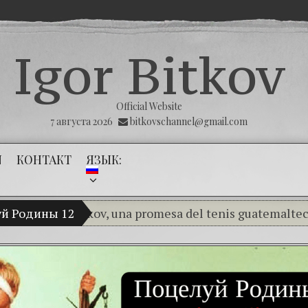
Igor Bitkov
Official Website
7 августа 2026
bitkovschannel@gmail.com
N
КОНТАКТ
ЯЗЫК:
ir Bitkov, una promesa del tenis guatemalteco.
й Родины 12
(Espa
(Español) THE TUMOR THAT THE PUB
(Español) La impunidad absoluta — II Pa
(Español) Las Montañas Rusas – Capítulo