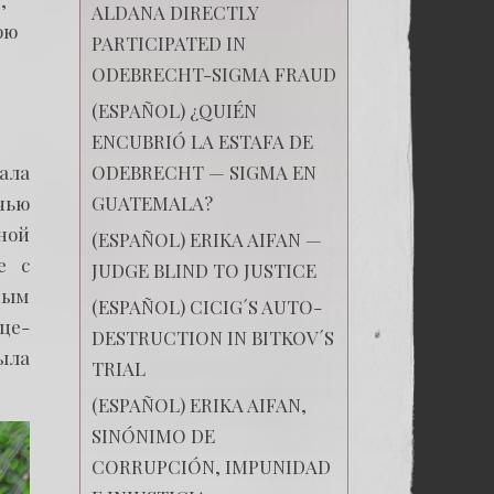
,
ALDANA DIRECTLY
ою
PARTICIPATED IN
ODEBRECHT-SIGMA FRAUD
(ESPAÑOL) ¿QUIÉN
ENCUBRIÓ LA ESTAFA DE
ODEBRECHT — SIGMA EN
ала
GUATEMALA?
чью
ной
(ESPAÑOL) ERIKA AIFAN —
е с
JUDGE BLIND TO JUSTICE
ным
(ESPAÑOL) CICIG´S AUTO-
це-
DESTRUCTION IN BITKOV´S
ыла
TRIAL
(ESPAÑOL) ERIKA AIFAN,
SINÓNIMO DE
CORRUPCIÓN, IMPUNIDAD