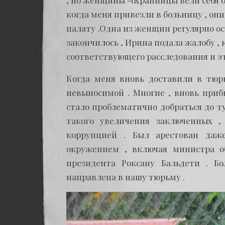
, но женщины -охранницы вели себя 
когда меня привезли в больницу , он
палату .Одна из женщин регулярно ос
закончилось , Ирина подала жалобу , 
соответствующего расследования и э
Когда меня вновь доставили в тюрь
невыносимой . Многие , вновь приб
стало проблематично добраться до ту
такого увеличения заключенных ,
коррупцией . Был арестован даж
окружением , включая министра о
президента Роксану Бальдети . Б
направлена в нашу тюрьму .