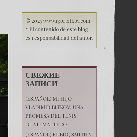
я
© 2025 www.igorbitkov.com
* El contenido de este blog
es responsabilidad del autor.
СВЕЖИЕ
ЗАПИСИ
(ESPAÑOL) MI HIJO
VLADIMIR BITKOV, UNA
PROMESA DEL TENIS
GUATEMALTECO.
(ESPAÑOL) RUBIO, SMITH Y