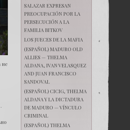
SALAZAR EXPRESAN
PREOCUPACIÓN POR LA
PERSECUCIÓN A LA
FAMILIA BITKOV
LOS JUECES DE LA MAFIA
(ESPAÑOL) MADURO OLD
ALLIES — THELMA
 не
ALDANA, IVAN VELASQUEZ
AND JUAN FRANCISCO
SANDOVAL
(ESPAÑOL) CICIG, THELMA
ALDANA Y LA DICTADURA
.
DE MADURO — VÍNCULO
CRIMINAL
ьно
(ESPAÑOL) THELMA