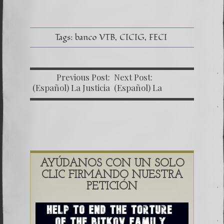
la
ley
Tags:
banco VTB
CICIG
FECI
Previous Post:
Next Post:
(Español) La Justicia
(Español) La
Global
impunidad absoluta
AYÚDANOS CON UN SOLO
CLIC FIRMANDO NUESTRA
PETICIÓN