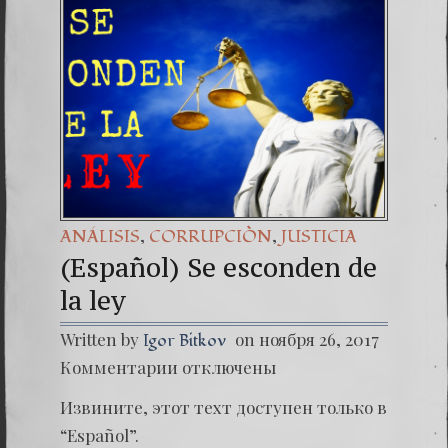
(Españo
Dr. Erw
(Espa
,
,
ANÁLISIS
CORRUPCIÒN
JUSTICIA
(Español) Se esconden de
la ley
Written by
on ноября 26, 2017
Igor Bitkov
к
Комментарии
отключены
записи
(Españo
Извините, этот техт доступен только в
Se esc
de
“
Español
”.