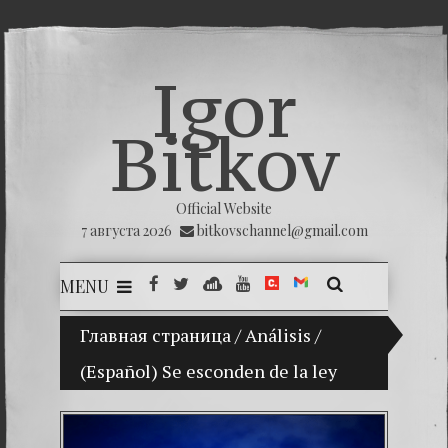
Igor
Bitkov
Official Website
7 августа 2026
bitkovschannel@gmail.com
MENU
Главная страница
(Español) Mi hijo Vladimir Bitkov, una p
/
Análisis
/
(Español) Se esconden de la ley
(Españ
(Españo
(Españo