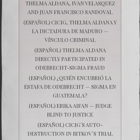
THELMA ALDANA, IVAN VELASQUEZ
AND JUAN FRANCISCO SANDOVAL
(ESPAÑOL) CICIG, THELMA ALDANA Y
LA DICTADURA DE MADURO —
VÍNCULO CRIMINAL
(ESPAÑOL) THELMA ALDANA
DIRECTLY PARTICIPATED IN
ODEBRECHT-SIGMA FRAUD
(ESPAÑOL) ¿QUIÉN ENCUBRIÓ LA
ESTAFA DE ODEBRECHT — SIGMA EN
GUATEMALA?
(ESPAÑOL) ERIKA AIFAN — JUDGE
BLIND TO JUSTICE
(ESPAÑOL) CICIG´S AUTO-
DESTRUCTION IN BITKOV´S TRIAL