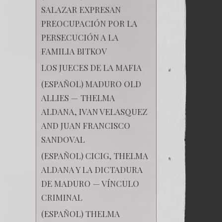
SALAZAR EXPRESAN
PREOCUPACIÓN POR LA
PERSECUCIÓN A LA
FAMILIA BITKOV
LOS JUECES DE LA MAFIA
(ESPAÑOL) MADURO OLD
ALLIES — THELMA
ALDANA, IVAN VELASQUEZ
AND JUAN FRANCISCO
SANDOVAL
(ESPAÑOL) CICIG, THELMA
ALDANA Y LA DICTADURA
DE MADURO — VÍNCULO
CRIMINAL
(ESPAÑOL) THELMA