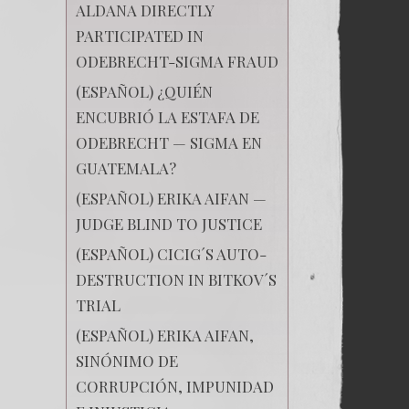
ALDANA DIRECTLY
PARTICIPATED IN
ODEBRECHT-SIGMA FRAUD
(ESPAÑOL) ¿QUIÉN
ENCUBRIÓ LA ESTAFA DE
ODEBRECHT — SIGMA EN
GUATEMALA?
(ESPAÑOL) ERIKA AIFAN —
JUDGE BLIND TO JUSTICE
(ESPAÑOL) CICIG´S AUTO-
DESTRUCTION IN BITKOV´S
TRIAL
(ESPAÑOL) ERIKA AIFAN,
SINÓNIMO DE
CORRUPCIÓN, IMPUNIDAD