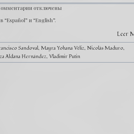
Комментарии
отключены
 “Español” и “English”.
Leer 
rancisco Sandoval
Mayra Yohana Véliz
Nicolás Maduro
za Aldana Hernández
Vladimir Putin