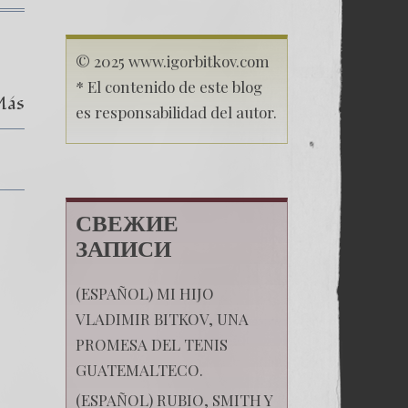
к
записи
(Español)
© 2025 www.igorbitkov.com
MADURO
OLD
* El contenido de este blog
Más
ALLIES
es responsabilidad del autor.
—
THELMA
ALDANA,
IVAN
VELASQUEZ
AND
JUAN
СВЕЖИЕ
FRANCISCO
SANDOVAL
ЗАПИСИ
(ESPAÑOL) MI HIJO
VLADIMIR BITKOV, UNA
PROMESA DEL TENIS
GUATEMALTECO.
(ESPAÑOL) RUBIO, SMITH Y