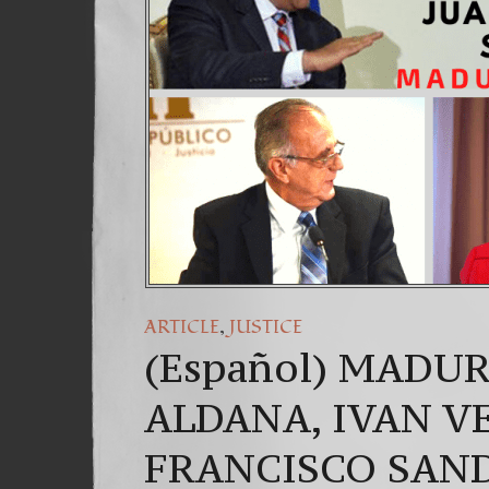
(Espa
Dr. 
(Esp
,
ARTICLE
JUSTICE
(Español) MADU
ALDANA, IVAN V
FRANCISCO SAN