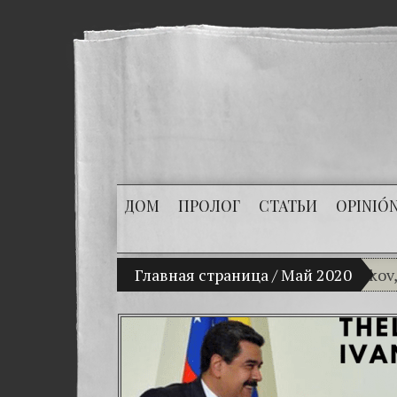
ДОМ
ПРОЛОГ
СТАТЬИ
OPINIÓ
(Español) Mi hijo Vladimir Bitkov, una p
Главная страница
/
Май 2020
(Esp
(Esp
(Esp