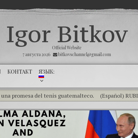
Igor Bitkov
Official Website
7 августа 2026
bitkovschannel@gmail.com
N
КОНТАКТ
ЯЗЫК:
romesa del tenis guatemalteco.
(Español) RUBIO, S
añol) THE TUMOR THAT THE PUBLIC MINISTRY MUS
añol) La impunidad absoluta — II Parte — Mayra Veliz &
añol) Las Montañas Rusas – Capítulo V –
(Español) La