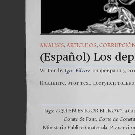
,
,
ANÁLISIS
ARTICULOS
CORRUPCIÒ
(Español) Los depr
Written by
on февраля 3, 20
Igor Bitkov
Извините, этот техт доступен только 
Tags:
¿QUIÉN ES IGOR BITKOV?
#Ca
Comte & Font
Corte de Consti
Ministerio Público Guatemala
Prevención 