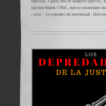
прессы . Сразу после нашего ареста ,
крупнейших СМИ , представившие нас 
, кем – то хорошо оплаченный . Интере