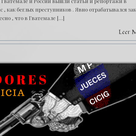
 в Гватемале и России вышли статьи и репортажи в
, как беглых преступников . Явно отрабатывался за
сно , что в Гватемале […]
Leer 