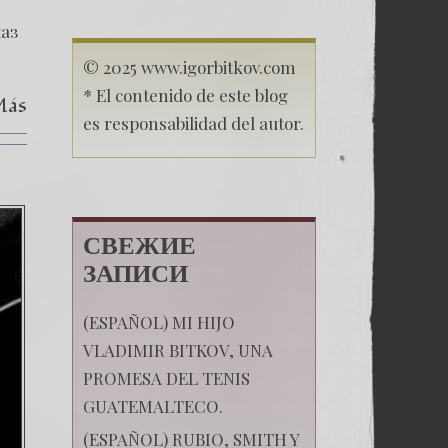
13
каз
© 2025 www.igorbitkov.com
* El contenido de este blog
Más
es responsabilidad del autor.
СВЕЖИЕ
ЗАПИСИ
(ESPAÑOL) MI HIJO
VLADIMIR BITKOV, UNA
PROMESA DEL TENIS
GUATEMALTECO.
(ESPAÑOL) RUBIO, SMITH Y