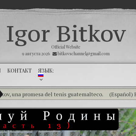
Igor Bitkov
Official Website
9 августа 2026
bitkovschannel@gmail.com
N
КОНТАКТ
ЯЗЫК:
a promesa del tenis guatemalteco.
(Español) RUBIO
(Español) THE TUMOR THAT THE PUBLIC MINISTRY 
(Español) La impunidad absoluta — II Parte — Mayra Vel
(Español) Las Montañas Rusas – Capítulo V –
(Español