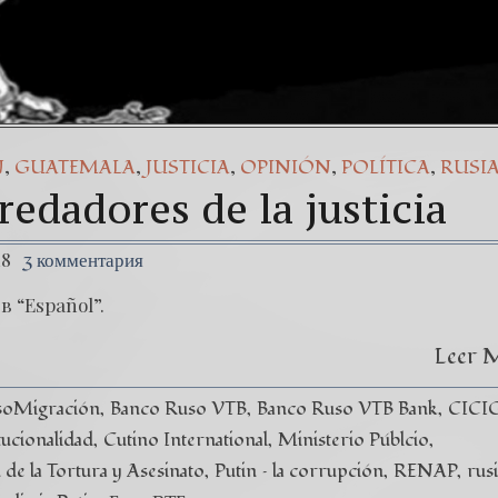
,
,
,
,
,
N
GUATEMALA
JUSTICIA
OPINIÓN
POLÍTICA
RUSI
edadores de la justicia
18
3 комментария
в “Español”.
Leer 
soMigración
Banco Ruso VTB
Banco Ruso VTB Bank
CICI
tucionalidad
Cutino International
Ministerio Públcio
de la Tortura y Asesinato
Putin – la corrupción
RENAP
rus