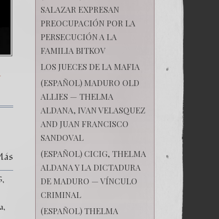
SALAZAR EXPRESAN
PREOCUPACIÓN POR LA
PERSECUCIÓN A LA
FAMILIA BITKOV
LOS JUECES DE LA MAFIA
A
(ESPAÑOL) MADURO OLD
ALLIES — THELMA
ALDANA, IVAN VELASQUEZ
AND JUAN FRANCISCO
SANDOVAL
(ESPAÑOL) CICIG, THELMA
Más
ALDANA Y LA DICTADURA
G
DE MADURO — VÍNCULO
CRIMINAL
ia
(ESPAÑOL) THELMA