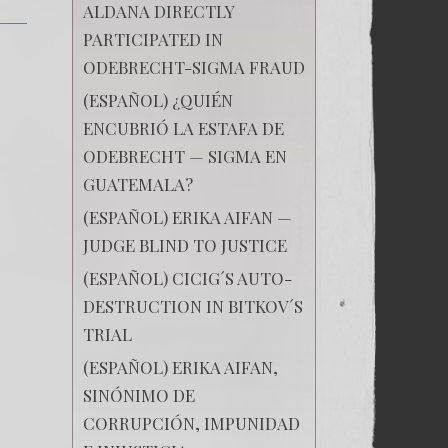
ALDANA DIRECTLY
PARTICIPATED IN
ODEBRECHT-SIGMA FRAUD
(ESPAÑOL) ¿QUIÉN
ENCUBRIÓ LA ESTAFA DE
ODEBRECHT — SIGMA EN
GUATEMALA?
(ESPAÑOL) ERIKA AIFAN —
JUDGE BLIND TO JUSTICE
(ESPAÑOL) CICIG´S AUTO-
DESTRUCTION IN BITKOV´S
TRIAL
(ESPAÑOL) ERIKA AIFAN,
SINÓNIMO DE
CORRUPCIÓN, IMPUNIDAD