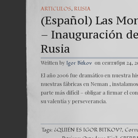
,
ARTICULOS
RUSIA
(Español) Las Mon
– Inauguración de
Rusia
Written by
on сентября 24, 2
Igor Bitkov
El año 2006 fue dramático en nuestra his
nuestras fábricas en Neman , instalamos n
parte más difícil – obligar a firmar el 
su valentía y perseverancia.
Tags:
¿QUIÉN ES IGOR BITKOV?
Corru