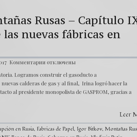
tañas Rusas – Capítulo I
 las nuevas fábricas en
017
Комментарии
отключены
toria. Logramos construir el gasoducto a
uevas calderas de gas y al final, Irina logró hacer la
contacto al presidente monopolista de GASPROM, gracias a
Leer 
pción en Rusia
Fabricas de Papel
Igor Bitkov
Montañas Rus