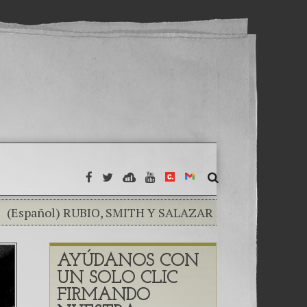
ol) RUBIO, SMITH Y SALAZAR EXPRESAN PREOCUPACI
 MINISTRY MUST EXTIRPATE
(Español) EL TUMOR 
AYÚDANOS CON
 — Mayra Veliz & Marcos Cutino
(Español) Una crisis 
UN SOLO CLIC
–
(Español) Las Montañas Rusas — Capítulo IV
(Espa
FIRMANDO