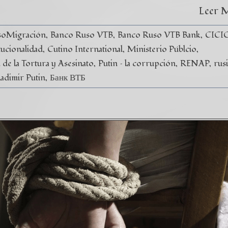
Leer 
soMigración
Banco Ruso VTB
Banco Ruso VTB Bank
CICI
tucionalidad
Cutino International
Ministerio Públcio
de la Tortura y Asesinato
Putin – la corrupción
RENAP
rus
ladimir Putin
Банк ВТБ