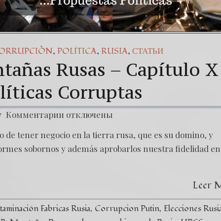
,
,
,
ORRUPCIÒN
POLÍTICA
RUSIA
СТАТЬИ
tañas Rusas – Capítulo X
líticas Corruptas
7
Комментарии
отключены
io de tener negocio en la tierra rusa, que es su domino, y
normes sobornos y además aprobarlos nuestra fidelidad en
Leer 
aminación Fabricas Rusia
Corrupcion Putin
Elecciones Rusi