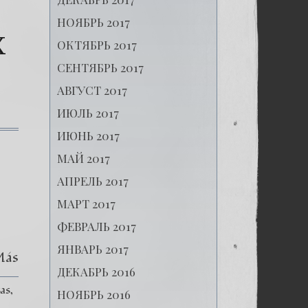
НОЯБРЬ 2017
X
ОКТЯБРЬ 2017
СЕНТЯБРЬ 2017
АВГУСТ 2017
ИЮЛЬ 2017
ИЮНЬ 2017
к
записи
МАЙ 2017
(Español)
Las
АПРЕЛЬ 2017
Montañas
Rusas
МАРТ 2017
–
Capítulo
ФЕВРАЛЬ 2017
IX
–
ЯНВАРЬ 2017
Más
Inauguración
de
ДЕКАБРЬ 2016
las
as
nuevas
НОЯБРЬ 2016
fábricas