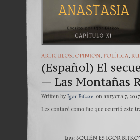
,
,
,
ARTICULOS
OPINIÓN
POLÍTICA
RU
(Español) El secue
— Las Montañas R
Written by
on августа 7, 2017
Igor Bitkov
Les contaré como fue que ocurrió este tr
Tags:
¿QUIÉN ES IGOR BITKO