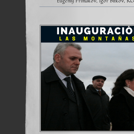
Eugeniy Primakov
Igor Bitkov
KG