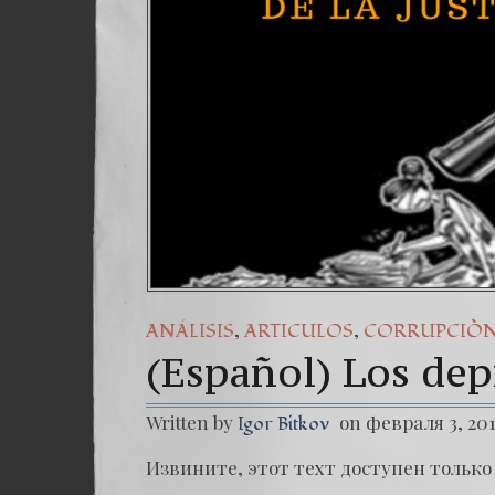
,
,
ANÁLISIS
ARTICULOS
CORRUPCIÒ
(Español) Los depr
Written by
on февраля 3, 20
Igor Bitkov
Извините, этот техт доступен только 