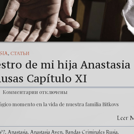
,
SIA
СТАТЬИ
stro de mi hija Anastasia
usas Capítulo XI
Комментарии
отключены
ágico momento en la vida de nuestra familia Bitkovs
Leer 
V?
Anastasia
Anastasia Aven
Bandas Criminales Rusia