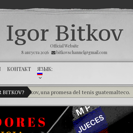
Igor Bitkov
Official Website
8 августа 2026
bitkovschannel@gmail.com
N
КОНТАКТ
ЯЗЫК:
 Bitkov, una promesa del tenis guatemalteco.
R BITKOV?
(Españ
(Español) THE TUMOR THAT THE PUBLIC
(Español) La impunidad absoluta — II Parte
(Español) Las Montañas Rusas – Capítulo V 