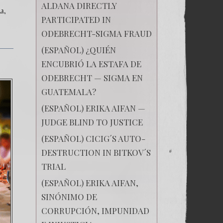
ALDANA DIRECTLY
—
ia
Las
PARTICIPATED IN
Montañas
Rusas
ODEBRECHT-SIGMA FRAUD
Capítulo
XI
(ESPAÑOL) ¿QUIÉN
ENCUBRIÓ LA ESTAFA DE
ODEBRECHT — SIGMA EN
GUATEMALA?
(ESPAÑOL) ERIKA AIFAN —
JUDGE BLIND TO JUSTICE
(ESPAÑOL) CICIG´S AUTO-
DESTRUCTION IN BITKOV´S
TRIAL
(ESPAÑOL) ERIKA AIFAN,
SINÓNIMO DE
CORRUPCIÓN, IMPUNIDAD