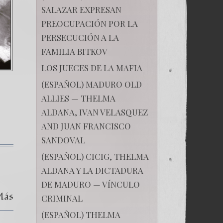
SALAZAR EXPRESAN
PREOCUPACIÓN POR LA
PERSECUCIÓN A LA
FAMILIA BITKOV
LOS JUECES DE LA MAFIA
(ESPAÑOL) MADURO OLD
ALLIES — THELMA
ALDANA, IVAN VELASQUEZ
AND JUAN FRANCISCO
SANDOVAL
к
(ESPAÑOL) CICIG, THELMA
записи
(Español)
ALDANA Y LA DICTADURA
El
DE MADURO — VÍNCULO
secuestro
Más
de
CRIMINAL
mi
hija
(ESPAÑOL) THELMA
Anastasia