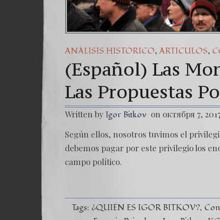
,
,
ANÁLISIS HISTÓRICO
ARTICULOS
C
(Español) Las Mon
Las Propuestas Po
Written by
on октября 7, 201
Igor Bitkov
Según ellos, nosotros tuvimos el privileg
debemos pagar por este privilegio los e
campo político.
Tags:
¿QUIÉN ES IGOR BITKOV?
Cont