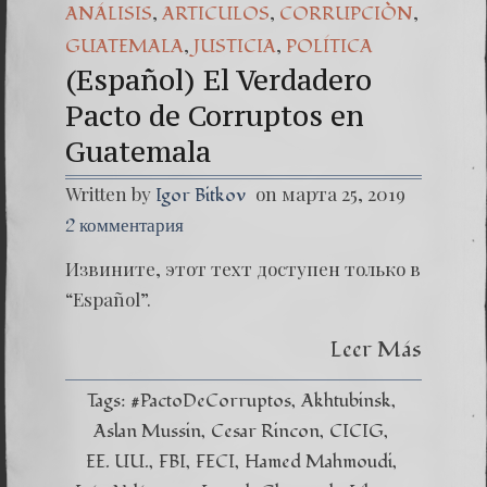
,
,
,
ANÁLISIS
ARTICULOS
CORRUPCIÒN
,
,
GUATEMALA
JUSTICIA
POLÍTICA
(Español) El Verdadero
Pacto de Corruptos en
Guatemala
Written by
on марта 25, 2019
Igor Bitkov
2 комментария
Извините, этот техт доступен только в
“Español”.
Leer Más
Tags:
#PactoDeCorruptos
Akhtubinsk
Aslan Mussin
Cesar Rincon
CICIG
EE. UU.
FBI
FECI
Hamed Mahmoudi