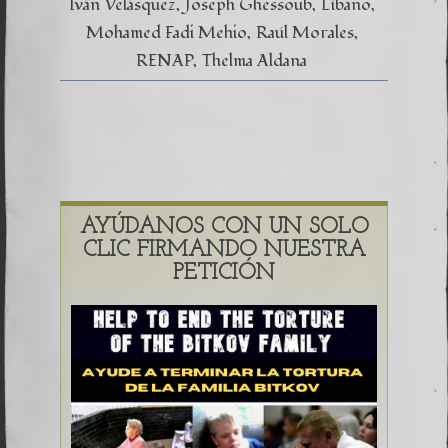
Iván Velásquez
Joseph Ghessoub
Líbano
Mohamed Fadi Mehio
Raúl Morales
RENAP
Thelma Aldana
AYÚDANOS CON UN SOLO
CLIC FIRMANDO NUESTRA
PETICIÓN