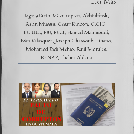
Leer Más
Traffic
Tags:
#PactoDeCorruptos
Akhtubinsk
Aslan Mussin
Cesar Rincon
CICIG
EE. UU.
FBI
FECI
Hamed Mahmoudi
Iván Velásquez
Joseph Ghessoub
Líbano
Mohamed Fadi Mehio
Raúl Morales
RENAP
Thelma Aldana