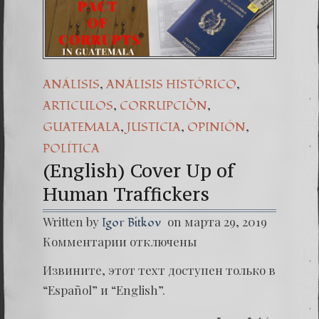
(Español) 
Dr. Erwin
(Español
,
,
ANÁLISIS
ANÁLISIS HISTÓRICO
,
,
ARTICULOS
CORRUPCIÒN
,
,
,
GUATEMALA
JUSTICIA
OPINIÓN
POLÍTICA
(English) Cover Up of
Human Traffickers
Written by
on марта 29, 2019
Igor Bitkov
к
Комментарии
отключены
записи
(Englis
Извините, этот техт доступен только в
Cover
Up
“Español” и “English”.
of
Human