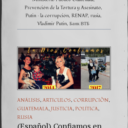
Prevención de la Tortura y Asesinato
Putin – la corrupción
RENAP
rusia
Vladimir Putin
Банк ВТБ
,
,
,
ANÁLISIS
ARTICULOS
CORRUPCIÒN
,
,
,
GUATEMALA
JUSTICIA
POLÍTICA
RUSIA
(Español) Confiamos en