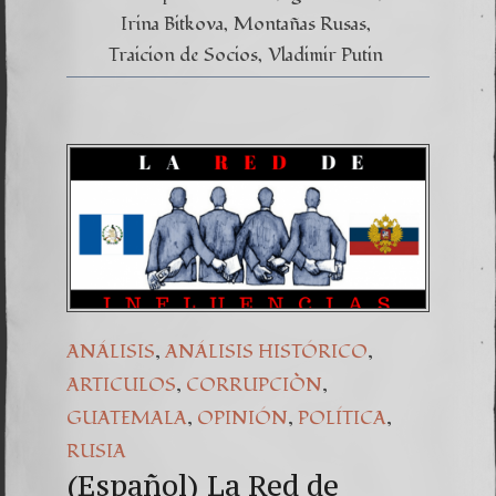
Irina Bitkova
Montañas Rusas
Traicion de Socios
Vladimir Putin
,
,
ANÁLISIS
ANÁLISIS HISTÓRICO
,
,
ARTICULOS
CORRUPCIÒN
,
,
,
GUATEMALA
OPINIÓN
POLÍTICA
RUSIA
(Español) La Red de