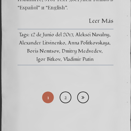
Rusia
camina
“Español” и “English”.
a
nueva
Leer Más
revoluc
Tags:
12 de Junio del 2017
Alekséi Navalny
Alexander Litvinenko
Anna Politkovskaya
Boris Nemtsov
Dmitry Medvedev
Igor Bitkov
Vladimir Putin
Паг
1
2
запи