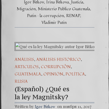
Igor Bitkov
Irina Bitkova
Justicia
Migración
Ministerio Público Guatemala
Putin – la corrupción
RENAP
Vladimir Putin
,
,
ANÁLISIS
ANÁLISIS HISTÓRICO
,
,
ARTICULOS
CORRUPCIÒN
,
,
,
GUATEMALA
OPINIÓN
POLÍTICA
RUSIA
(Español) ¿Qué es
la ley Magnitsky?
Written by
on ноября 11, 2017
Igor Bitkov