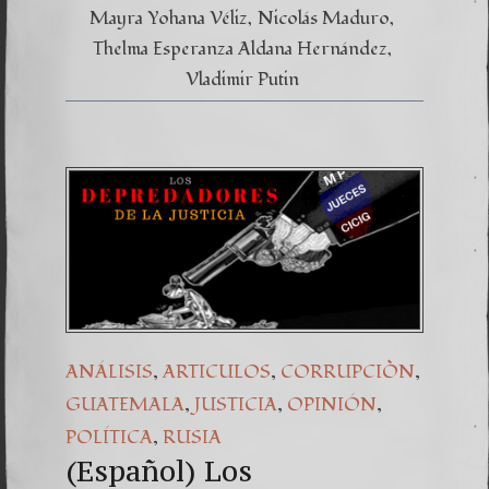
VÍNCU
Mayra Yohana Véliz
Nicolás Maduro
CRIMI
Thelma Esperanza Aldana Hernández
Vladimir Putin
,
,
,
ANÁLISIS
ARTICULOS
CORRUPCIÒN
,
,
,
GUATEMALA
JUSTICIA
OPINIÓN
,
POLÍTICA
RUSIA
(Español) Los