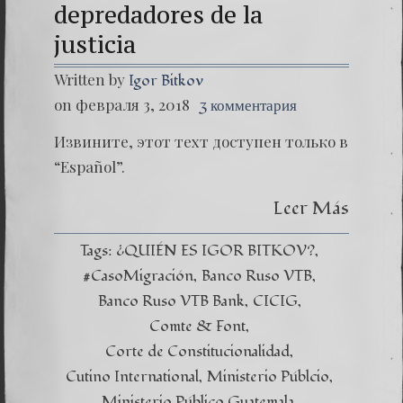
depredadores de la
justicia
Written by
Igor Bitkov
on февраля 3, 2018
3 комментария
Извините, этот техт доступен только в
“Español”.
Leer Más
Tags:
¿QUIÉN ES IGOR BITKOV?
#CasoMigración
Banco Ruso VTB
Banco Ruso VTB Bank
CICIG
Comte & Font
Corte de Constitucionalidad
Cutino International
Ministerio Públcio
Ministerio Público Guatemala