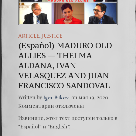
(Español
Dr. Erwi
(Españo
,
ARTICLE
JUSTICE
(Español) MADURO OLD
ALLIES — THELMA
ALDANA, IVAN
VELASQUEZ AND JUAN
FRANCISCO SANDOVAL
Written by
on мая 19, 2020
Igor Bitkov
к
Комментарии
отключены
записи
(Españo
Извините, этот техт доступен только в
MADU
OLD
“Español” и “English”.
ALLIES