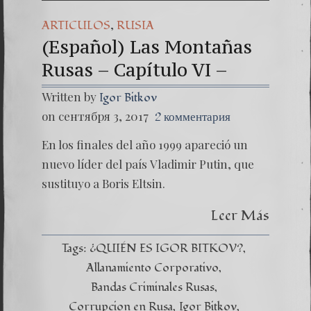
,
ARTICULOS
RUSIA
(Español) Las Montañas
Rusas – Capítulo VI –
Written by
Igor Bitkov
on сентября 3, 2017
2 комментария
En los finales del año 1999 apareció un
nuevo líder del país Vladimir Putin, que
sustituyo a Boris Eltsin.
Leer Más
Tags:
¿QUIÉN ES IGOR BITKOV?
Allanamiento Corporativo
Bandas Criminales Rusas
Corrupcion en Rusa
Igor Bitkov