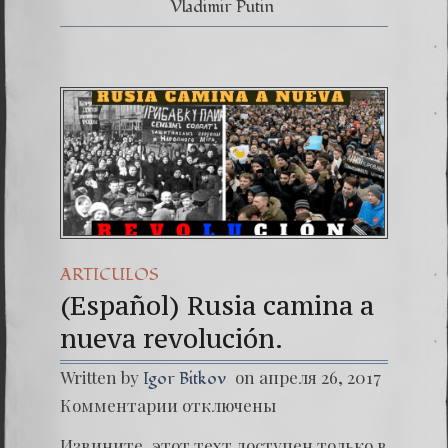
Vladimir Putin
ARTICULOS
(Español) Rusia camina a
nueva revolución.
Written by
on апреля 26, 2017
Igor Bitkov
к
Комментарии
отключены
записи
(Españo
Извините, этот техт доступен только в