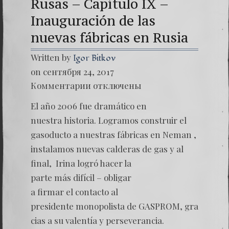
Rusas – Capítulo IX –
Inauguración de las
nuevas fábricas en Rusia
Written by
Igor Bitkov
on сентября 24, 2017
к
Комментарии
отключены
записи
(Españo
El año 2006 fue dramático en
Las
Montañ
nuestra historia. Logramos construir el
Rusas
gasoducto a nuestras fábricas en Neman ,
–
Capítul
instalamos nuevas calderas de gas y al
IX
final, Irina logró hacer la
–
Inaugu
parte más difícil – obligar
de
las
a firmar el contacto al
nuevas
presidente monopolista de GASPROM, gra
fábrica
en
cias a su valentía y perseverancia.
Rusia