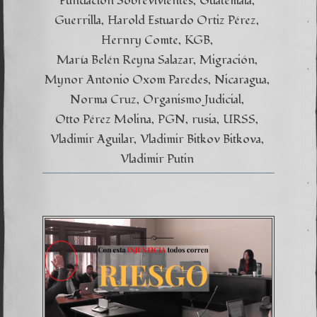
Fundación Sobrevivientes
Guatemala
Guerrilla
Harold Estuardo Ortiz Pérez
Hernry Comte
KGB
María Belén Reyna Salazar
Migración
Mynor Antonio Oxom Paredes
Nicaragua
Norma Cruz
Organismo Judicial
Otto Pérez Molina
PGN
rusia
URSS
Vladimir Aguilar
Vladimir Bitkov Bitkova
Vladimir Putin