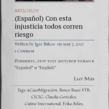
ARTICULOS
(Español) Con esta
injusticia todos corren
riesgo
Written by
on мая 7, 2017
Igor Bitkov
1 Comment
Извините, этот техт доступен только в
“Español” и “English”.
Leer Más
Tags:
#CasoMigración
Banco Ruso VTB
CICIG
Claudia Gonzáles
Cutino International
Erika Aifán