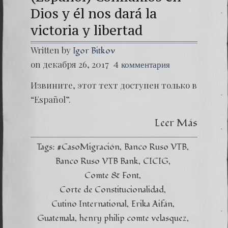
Dios y él nos dará la
victoria y libertad
Written by
Igor Bitkov
on декабря 26, 2017
4 комментария
Извините, этот техт доступен только в
“Español”.
Leer Más
Tags:
#CasoMigración
Banco Ruso VTB
Banco Ruso VTB Bank
CICIG
Comte & Font
Corte de Constitucionalidad
Cutino International
Erika Aifán
Guatemala
henry philip comte velasquez