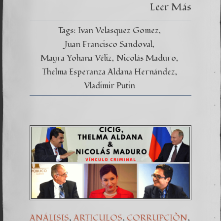
—
Leer Más
THELM
ALDAN
IVAN
Tags:
Ivan Velasquez Gomez
VELAS
AND
Juan Francisco Sandoval
JUAN
Mayra Yohana Véliz
Nicolás Maduro
FRANC
SANDO
Thelma Esperanza Aldana Hernández
Vladimir Putin
,
,
,
ANÁLISIS
ARTICULOS
CORRUPCIÒN