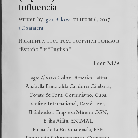
Influencia
Written by
on июля 6, 2017
Igor Bitkov
1 Comment
Извините, этот техт доступен только в
“Español” и “English”.
Leer Más
Tags:
Alvaro Colón
America Latína
Anabella Esmeralda Cardona Cámbara
Comte & Font
Comunismo
Cuba
Cutino International
David Font
El Salvador
Empresa Minera CGN
Erika Aifán
EXIMAL
Firma de La Paz Guatemala
FSB