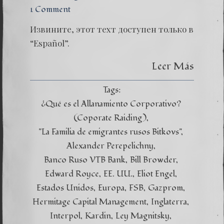
1 Comment
Извините, этот техт доступен только в
“Español”.
Leer Más
Tags:
¿Qué es el Allanamiento Corporativo?
(Coporate Raiding)
"La Familia de emigrantes rusos Bitkovs"
Alexander Perepelichny
Banco Ruso VTB Bank
Bill Browder
Edward Royce
EE. UU.
Eliot Engel
Estados Unidos
Europa
FSB
Gazprom
Hermitage Capital Management
Inglaterra
Interpol
Kardin
Ley Magnitsky