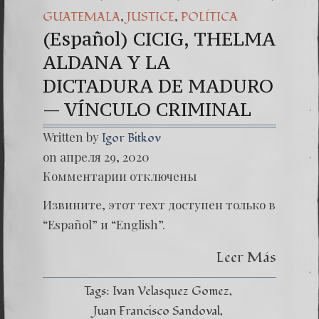
,
,
GUATEMALA
JUSTICE
POLÍTICA
(Español) CICIG, THELMA
ALDANA Y LA
DICTADURA DE MADURO
— VÍNCULO CRIMINAL
Written by
Igor Bitkov
on апреля 29, 2020
к
Комментарии
отключены
записи
(Españo
Извините, этот техт доступен только в
CICIG,
THELM
“Español” и “English”.
ALDAN
Y
Leer Más
LA
DICTA
DE
Tags:
Ivan Velasquez Gomez
MADU
—
Juan Francisco Sandoval