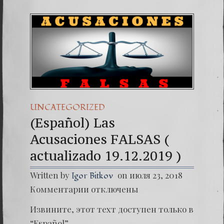
UNCATEGORIZED
(Español) Las
Acusaciones FALSAS (
actualizado 19.12.2019 )
Written by
on июля 23, 2018
Igor Bitkov
к
Комментарии
отключены
записи
(Españo
Извините, этот техт доступен только в
Las
Acusac
“Español”.