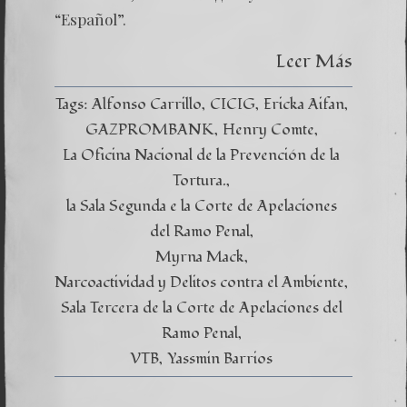
El
Nuevo
“Español”.
«infor
de
Leer Más
la
CICIG
es
Tags:
Alfonso Carrillo
CICIG
Ericka Aifan
un
cúmulo
GAZPROMBANK
Henry Comte
de
La Oficina Nacional de la Prevención de la
engaño
Tortura.
la Sala Segunda e la Corte de Apelaciones
del Ramo Penal
Myrna Mack
Narcoactividad y Delitos contra el Ambiente
Sala Tercera de la Corte de Apelaciones del
Ramo Penal
VTB
Yassmin Barrios