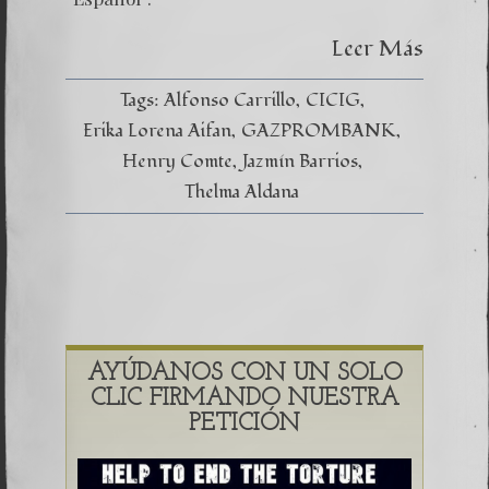
FALSAS
(
Leer Más
actuali
19.12.20
)
Tags:
Alfonso Carrillo
CICIG
Erika Lorena Aifan
GAZPROMBANK
Henry Comte
Jazmín Barrios
Thelma Aldana
AYÚDANOS CON UN SOLO
CLIC FIRMANDO NUESTRA
PETICIÓN