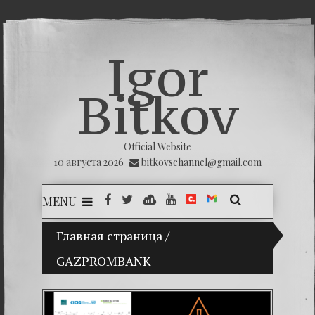
Igor
Bitkov
Official Website
10 августа 2026
bitkovschannel@gmail.com
MENU
Главная страница
(Español) Mi hijo Vladimir Bitkov, una pr
/
GAZPROMBANK
(Españ
(Españo
(Españo