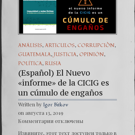
(Españo
Dr. Erw
(Espa
,
,
,
ANÁLISIS
ARTICULOS
CORRUPCIÒN
,
,
,
GUATEMALA
JUSTICIA
OPINIÓN
,
POLÍTICA
RUSIA
(Español) El Nuevo
«informe» de la CICIG es
un cúmulo de engaños
Written by
Igor Bitkov
on августа 13, 2019
к
Комментарии
отключены
записи
(Españo
Извините, этот техт доступен только в