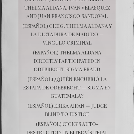
THELMA ALDANA, IVAN VELASQUEZ
AND JUAN FRANCISCO SANDOVAL
(ESPAÑOL) CICIG, THELMA ALDANA Y
LA DICTADURA DE MADURO —
VÍNCULO CRIMINAL
(ESPAÑOL) THELMA ALDANA
DIRECTLY PARTICIPATED IN
ODEBRECHT-SIGMA FRAUD
(ESPAÑOL) ¿QUIÉN ENCUBRIÓ LA
ESTAFA DE ODEBRECHT — SIGMA EN
GUATEMALA?
(ESPAÑOL) ERIKA AIFAN — JUDGE
BLIND TO JUSTICE
(ESPAÑOL) CICIG´S AUTO-
DESTRUCTION IN BITKOV´S TRIAL