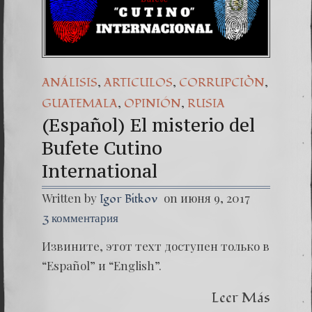
(Español) 44. Ol
Dr. Erwin Raúl 
(Español) THE
,
,
,
ANÁLISIS
ARTICULOS
CORRUPCIÒN
,
,
GUATEMALA
OPINIÓN
RUSIA
(Español) El misterio del
Bufete Cutino
International
Written by
on июня 9, 2017
Igor Bitkov
3 комментария
Извините, этот техт доступен только в
“Español” и “English”.
Leer Más