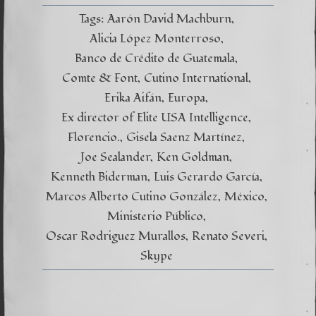
Tags:
Aarón David Machburn
Alicia López Monterroso
Banco de Crédito de Guatemala
Comte & Font
Cutino International
Erika Aifán
Europa
Ex director of Elite USA Intelligence
Florencio.
Gisela Saenz Martínez
Joe Sealander
Ken Goldman
Kenneth Biderman
Luis Gerardo García
Marcos Alberto Cutino González
México
Ministerio Público
Oscar Rodriguez Murallos
Renato Severi
Skype