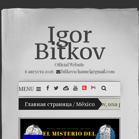
Igor
Bitkov
Official Website
6 августа 2026
bitkovschannel@gmail.com
MENU
(Español) Mi hijo Vladimir Bitkov, una promesa de
Главная страница
/
México
(Español) THE
(Español) La im
(Español) Las M