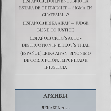
(ESPAÑOL) ¿QUIÉN ENCUBRIÓ LA
ESTAFA DE ODEBRECHT — SIGMA EN
GUATEMALA?
(ESPAÑOL) ERIKA AIFAN — JUDGE
BLIND TO JUSTICE
(ESPAÑOL) CICIG´S AUTO-
DESTRUCTION IN BITKOV´S TRIAL
(ESPAÑOL) ERIKA AIFAN, SINÓNIMO
DE CORRUPCIÓN, IMPUNIDAD E
INJUSTICIA
АРХИВЫ
ДЕКАБРЬ 2024