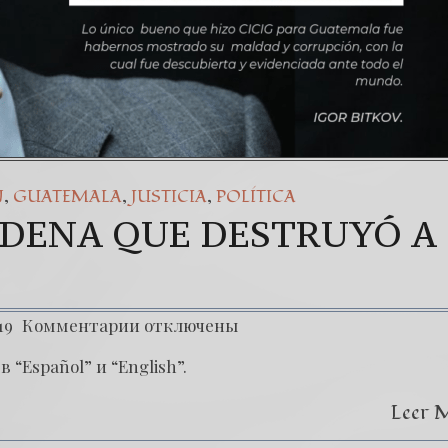
,
,
,
N
GUATEMALA
JUSTICIA
POLÍTICA
ONDENA QUE DESTRUYÓ A
19
Комментарии
отключены
 “Español” и “English”.
Leer 