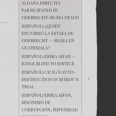
ALDANA DIRECTLY
LA
CICIG
PARTICIPATED IN
ODEBRECHT-SIGMA FRAUD
(ESPAÑOL) ¿QUIÉN
ENCUBRIÓ LA ESTAFA DE
ODEBRECHT — SIGMA EN
GUATEMALA?
(ESPAÑOL) ERIKA AIFAN —
JUDGE BLIND TO JUSTICE
(ESPAÑOL) CICIG´S AUTO-
DESTRUCTION IN BITKOV´S
TRIAL
(ESPAÑOL) ERIKA AIFAN,
SINÓNIMO DE
CORRUPCIÓN, IMPUNIDAD