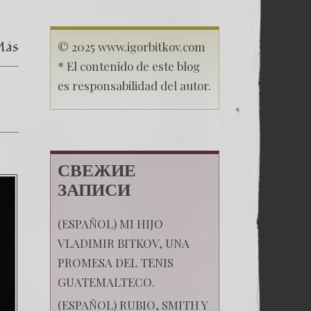
(Español)
CICIG
´s
Más
auto-
© 2025 www.igorbitkov.com
destruction
* El contenido de este blog
in
Bitkov
es responsabilidad del autor.
´s
trial
СВЕЖИЕ
ЗАПИСИ
(ESPAÑOL) MI HIJO
VLADIMIR BITKOV, UNA
PROMESA DEL TENIS
GUATEMALTECO.
(ESPAÑOL) RUBIO, SMITH Y