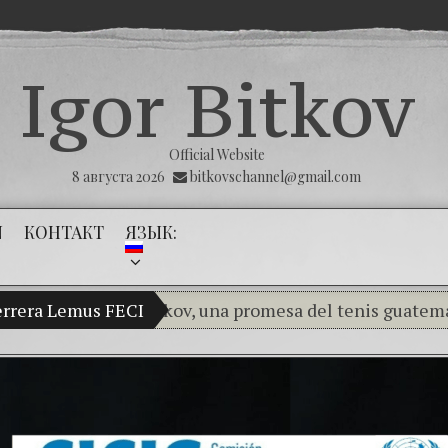
Igor Bitkov
Official Website
8 августа 2026
bitkovschannel@gmail.com
N
КОНТАКТ
ЯЗЫК:
 Vladimir Bitkov, una promesa del tenis guatemalteco.
rrera Lemus FECI
(Español) THE TUMOR THAT THE 
(Español) La impunidad absoluta — I
(Español) Las Montañas Rusas – Capí