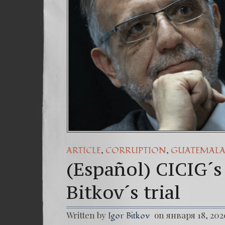
,
,
ARTICLE
CORRUPTION
GUATEMAL
(Español) CICIG´s
Bitkov´s trial
Written by
on января 18, 202
Igor Bitkov