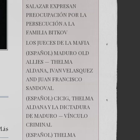
SALAZAR EXPRESAN
PREOCUPACIÓN POR LA
PERSECUCIÓN A LA
FAMILIA BITKOV
LOS JUECES DE LA MAFIA
(ESPAÑOL) MADURO OLD
ALLIES — THELMA
ALDANA, IVAN VELASQUEZ
AND JUAN FRANCISCO
SANDOVAL
(ESPAÑOL) CICIG, THELMA
к
записи
ALDANA Y LA DICTADURA
(Español)
DE MADURO — VÍNCULO
LA
CONDENA
CRIMINAL
Más
QUE
DESTRUYÓ
(ESPAÑOL) THELMA
A