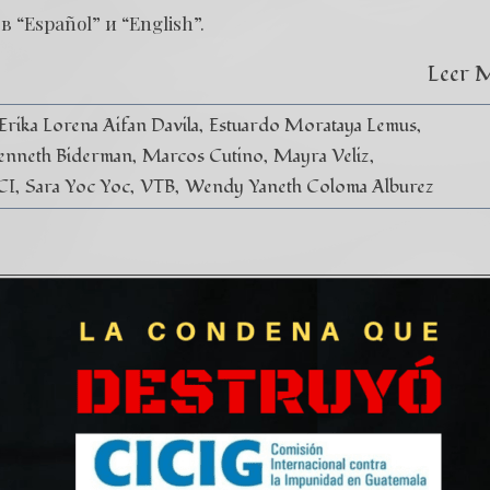
 “Español” и “English”.
Leer 
Erika Lorena Aifan Davila
Estuardo Morataya Lemus
enneth Biderman
Marcos Cutino
Mayra Veliz
CI
Sara Yoc Yoc
VTB
Wendy Yaneth Coloma Alburez