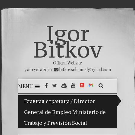
Igor
Bitkov
Official Website
7 августа 2026
bitkovschannel@gmail.com
MENU
Главная страница
(Español) Mi hijo Vladimir Bitkov, una p
/
Director
General de Empleo Ministerio de
(Españ
Trabajo y Previsión Social
(Españo
(Españo