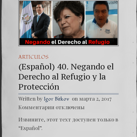
(Españo
Dr. Erw
(Espa
ARTICULOS
(Español) 40. Negando el
Derecho al Refugio y la
Protección
Written by
on марта 2, 2017
Igor Bitkov
к
Комментарии
отключены
записи
(Españo
Извините, этот техт доступен только в
40.
Negand
“Español”.
el