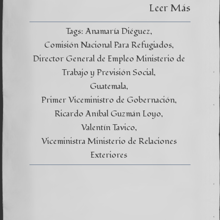
Derech
Leer Más
al
Refugio
y
Tags:
Anamaría Diéguez
la
Protecc
Comisión Nacional Para Refugiados
Director General de Empleo Ministerio de
Trabajo y Previsión Social
Guatemala
Primer Viceministro de Gobernación
Ricardo Aníbal Guzmán Loyo
Valentín Tavico
Viceministra Ministerio de Relaciones
Exteriores