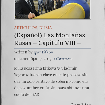
(Español) 4
Dr. Erwin 
(Español
,
ARTICULOS
RUSIA
(Español) Las Montañas
Rusas – Capítulo VIII –
Written by
Igor Bitkov
on сентября 17, 2017
1 Comment
Mi Esposa Irina Bitkova & Vladimir
Yegorov fueron clave en este proceso sin
dar un solo centavo de soborno como era
de costumbre en Rusia, para obtener una
cuota del GAS