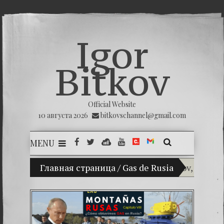
Igor
Bitkov
Official Website
10 августа 2026
bitkovschannel@gmail.com
MENU
Главная страница
(Español) Mi hijo Vladimir Bitkov, una prome
/
Gas de Rusia
(Español)
(Español) 
(Español) 