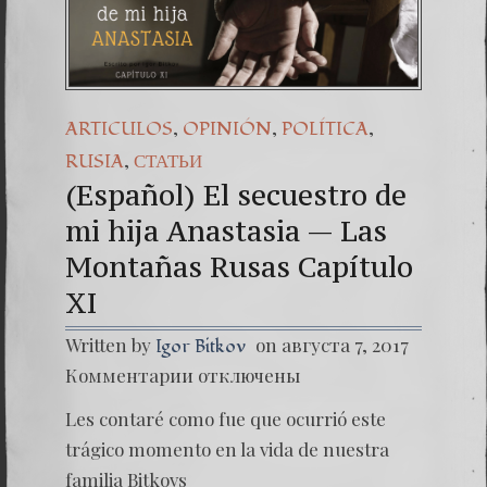
(Español) 44. O
Dr. Erwin Raúl
(Español) TH
,
,
,
ARTICULOS
OPINIÓN
POLÍTICA
,
RUSIA
СТАТЬИ
(Español) El secuestro de
mi hija Anastasia — Las
Montañas Rusas Capítulo
XI
Written by
on августа 7, 2017
Igor Bitkov
к
Комментарии
отключены
записи
(Españo
Les contaré como fue que ocurrió este
El
secuest
trágico momento en la vida de nuestra
de
familia Bitkovs
mi