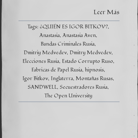
hija
Anastas
Leer Más
—
Las
Montañ
Tags:
¿QUIÉN ES IGOR BITKOV?
Rusas
Anastasia
Anastasia Aven
Capítul
XI
Bandas Criminales Rusia
Dmitriy Medvedev
Dmitry Medvedev
Elecciones Rusia
Estado Corrupto Ruso
Fabricas de Papel Rusia
hipnosis
Igor Bitkov
Inglaterra
Montañas Rusas
SANDWELL
Secuestradores Rusia
The Open University