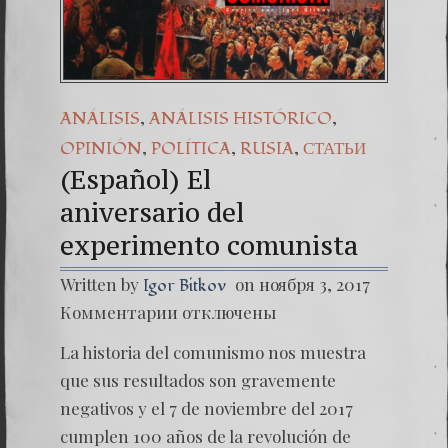
(Español) 44. Oleg
Dr. Erwin Raúl Ca
(Español) THEL
,
,
ANÁLISIS
ANÁLISIS HISTÓRICO
,
,
,
OPINIÓN
POLÍTICA
RUSIA
СТАТЬИ
(Español) El
aniversario del
experimento comunista
Written by
on ноября 3, 2017
Igor Bitkov
к
Комментарии
отключены
записи
(Españo
La historia del comunismo nos muestra
El
anivers
que sus resultados son gravemente
experi
negativos y el 7 de noviembre del 2017
cumplen 100 años de la revolución de