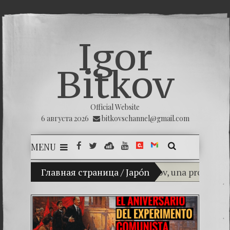
Igor
Bitkov
Official Website
6 августа 2026
bitkovschannel@gmail.com
MENU
(Español) Mi hijo Vladimir Bitkov, una promesa del 
Главная страница
/
Japón
(Español) THE 
(Español) La impu
(Español) Las Mon