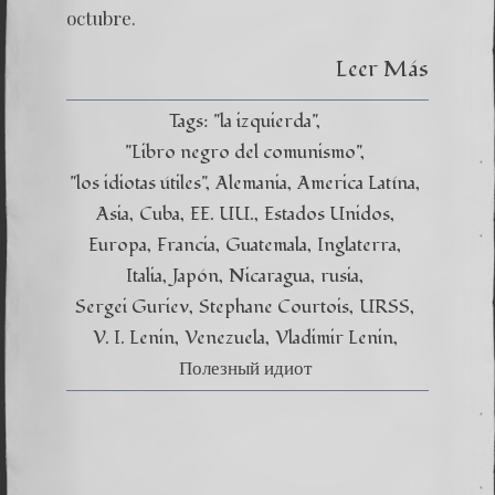
octubre.
Leer Más
Tags:
"la izquierda"
"Libro negro del comunismo"
"los idiotas útiles"
Alemania
America Latína
Asia
Cuba
EE. UU.
Estados Unidos
Europa
Francia
Guatemala
Inglaterra
Italia
Japón
Nicaragua
rusia
Sergei Guriev
Stephane Courtois
URSS
V. I. Lenin
Venezuela
Vladimir Lenin
Полезный идиот