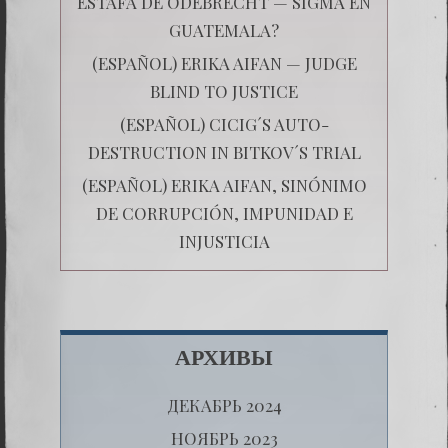
ESTAFA DE ODEBRECHT — SIGMA EN
GUATEMALA?
(ESPAÑOL) ERIKA AIFAN — JUDGE
BLIND TO JUSTICE
(ESPAÑOL) CICIG´S AUTO-
DESTRUCTION IN BITKOV´S TRIAL
(ESPAÑOL) ERIKA AIFAN, SINÓNIMO
DE CORRUPCIÓN, IMPUNIDAD E
INJUSTICIA
АРХИВЫ
ДЕКАБРЬ 2024
НОЯБРЬ 2023