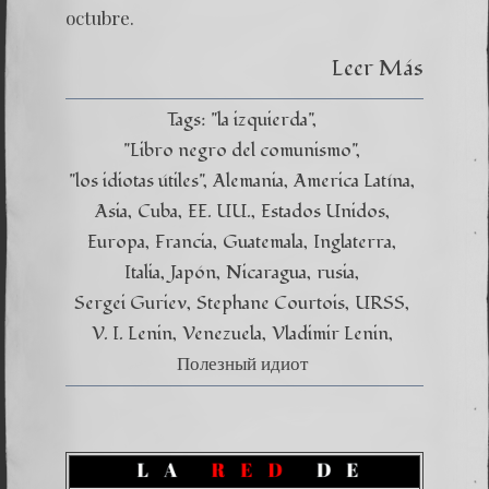
octubre.
Leer Más
Tags:
"la izquierda"
"Libro negro del comunismo"
"los idiotas útiles"
Alemania
America Latína
Asia
Cuba
EE. UU.
Estados Unidos
Europa
Francia
Guatemala
Inglaterra
Italia
Japón
Nicaragua
rusia
Sergei Guriev
Stephane Courtois
URSS
V. I. Lenin
Venezuela
Vladimir Lenin
Полезный идиот