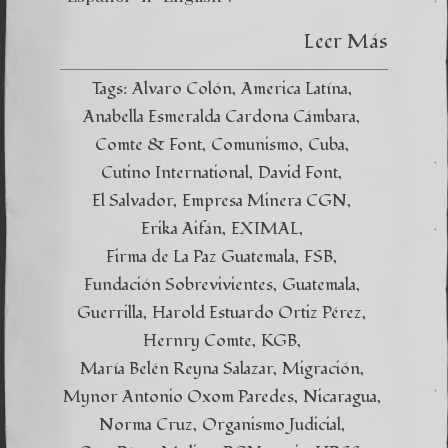
Leer Más
Tags:
Alvaro Colón
America Latína
Anabella Esmeralda Cardona Cámbara
Comte & Font
Comunismo
Cuba
Cutino International
David Font
El Salvador
Empresa Minera CGN
Erika Aifán
EXIMAL
Firma de La Paz Guatemala
FSB
Fundación Sobrevivientes
Guatemala
Guerrilla
Harold Estuardo Ortiz Pérez
Hernry Comte
KGB
María Belén Reyna Salazar
Migración
Mynor Antonio Oxom Paredes
Nicaragua
Norma Cruz
Organismo Judicial