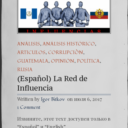
,
,
ANÁLISIS
ANÁLISIS HISTÓRICO
,
,
ARTICULOS
CORRUPCIÒN
,
,
,
GUATEMALA
OPINIÓN
POLÍTICA
RUSIA
(Español) La Red de
Influencia
Written by
on июля 6, 2017
Igor Bitkov
1 Comment
Извините, этот техт доступен только в
“Español” и “English”.