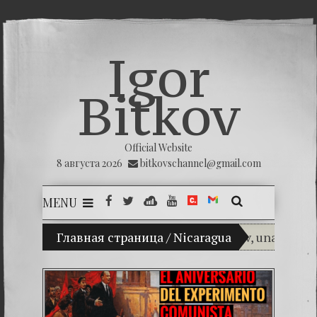
Igor
Bitkov
Official Website
8 августа 2026
bitkovschannel@gmail.com
MENU
(Español) Mi hijo Vladimir Bitkov, una promesa d
Главная страница
/
Nicaragua
(Español) T
(Español) La 
(Español) Las