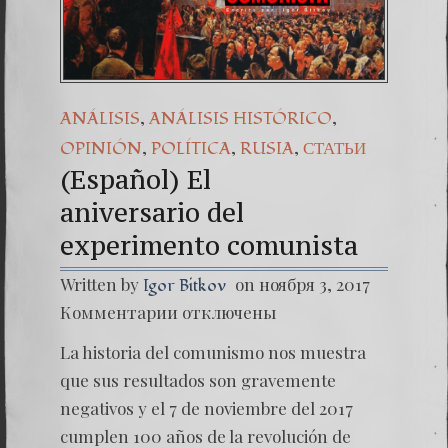
(Español) 44.
Dr. Erwin Ra
(Español) 
,
,
ANÁLISIS
ANÁLISIS HISTÓRICO
,
,
,
OPINIÓN
POLÍTICA
RUSIA
СТАТЬИ
(Español) El
aniversario del
experimento comunista
Written by
on ноября 3, 2017
Igor Bitkov
к
Комментарии
отключены
записи
(Españo
La historia del comunismo nos muestra
El
anivers
que sus resultados son gravemente
experi
negativos y el 7 de noviembre del 2017
cumplen 100 años de la revolución de