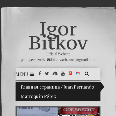
Igor
Bitkov
Official Website
9 августа 2026
bitkovschannel@gmail.com
MENU
Главная страница
(Español) Mi hijo Vladimir Bitkov, una p
/
Juan Fernando
Marroquín Pérez
(Españ
(Españo
(Españo