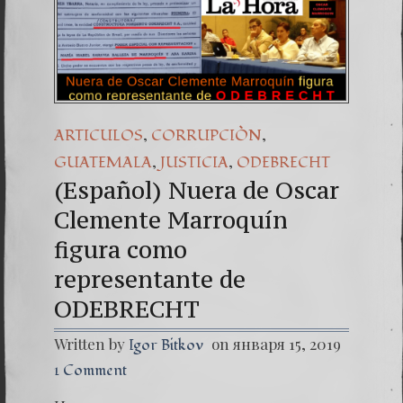
(Españo
Dr. Erw
(Espa
,
,
ARTICULOS
CORRUPCIÒN
,
,
GUATEMALA
JUSTICIA
ODEBRECHT
(Español) Nuera de Oscar
Clemente Marroquín
figura como
representante de
ODEBRECHT
Written by
on января 15, 2019
Igor Bitkov
1 Comment