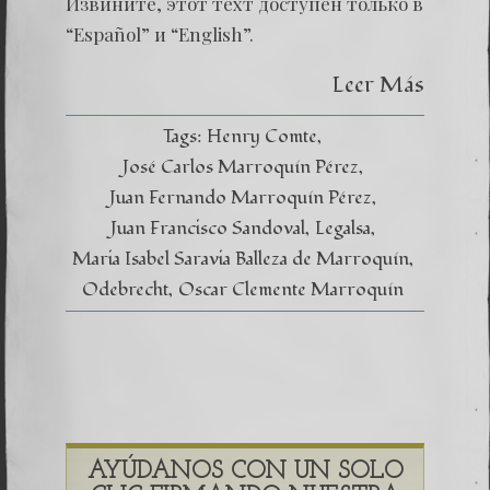
Извините, этот техт доступен только в
“Español” и “English”.
Leer Más
Tags:
Henry Comte
José Carlos Marroquín Pérez
Juan Fernando Marroquín Pérez
Juan Francisco Sandoval
Legalsa
Maria Isabel Saravia Balleza de Marroquín
Odebrecht
Oscar Clemente Marroquín
AYÚDANOS CON UN SOLO