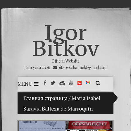
Igor
Bitkov
Official Website
5 августа 2026
bitkovschannel@gmail.com
MENU
Главная страница
(Español) Mi hijo Vladimir Bitkov, una 
/
Maria Isabel
Saravia Balleza de Marroquín
(Españ
(Españo
(Españo