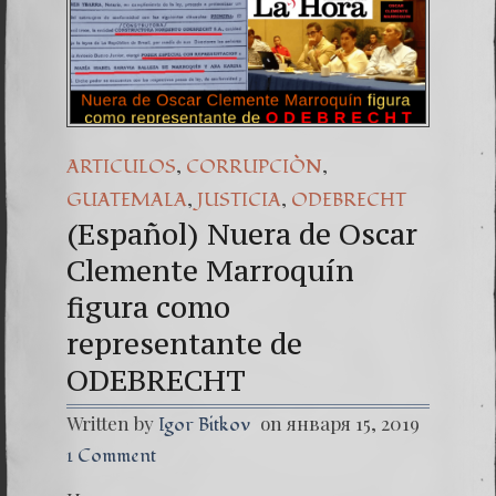
(Españo
Dr. Erw
(Espa
,
,
ARTICULOS
CORRUPCIÒN
,
,
GUATEMALA
JUSTICIA
ODEBRECHT
(Español) Nuera de Oscar
Clemente Marroquín
figura como
representante de
ODEBRECHT
Written by
on января 15, 2019
Igor Bitkov
1 Comment