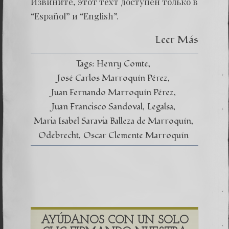
Извините, этот техт доступен только в
“Español” и “English”.
Leer Más
Tags:
Henry Comte
José Carlos Marroquín Pérez
Juan Fernando Marroquín Pérez
Juan Francisco Sandoval
Legalsa
Maria Isabel Saravia Balleza de Marroquín
Odebrecht
Oscar Clemente Marroquín
AYÚDANOS CON UN SOLO