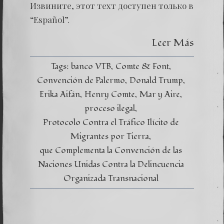
(Españo
Извините, этот техт доступен только в
La
Justicia
“Español”.
Global
Leer Más
Tags:
banco VTB
Comte & Font
Convención de Palermo
Donald Trump
Erika Aifán
Henry Comte
Mar y Aire
proceso ilegal
Protocolo Contra el Tráfico Ilícito de
Migrantes por Tierra
que Complementa la Convención de las
Naciones Unidas Contra la Delincuencia
Organizada Transnacional