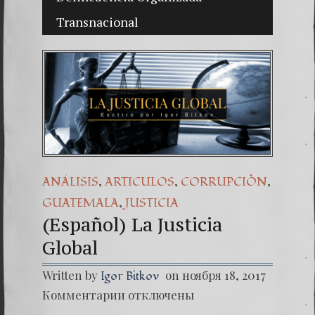
Transnacional
(Españo
Dr. Erw
(Espa
,
,
,
ANÁLISIS
ARTICULOS
CORRUPCIÒN
,
GUATEMALA
JUSTICIA
(Español) La Justicia
Global
Written by
on ноября 18, 2017
Igor Bitkov
к
Комментарии
отключены
записи