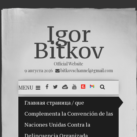
Igor
Bitkov
Official Website
9 августа 2026
bitkovschannel@gmail.com
MENU
Главная страница
(Español) Mi hijo Vladimir Bitkov, una p
/
que
Complementa la Convención de las
(Españ
Naciones Unidas Contra la
(Españo
Delincuencia Organizada
(Españo