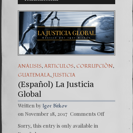
(Españo
7. Our 
,
,
,
ANÁLISIS
ARTICULOS
CORRUPCIÒN
,
GUATEMALA
JUSTICIA
(Español) La Justicia
Global
Written by
Igor Bitkov
on
on November 18, 2017
Comments Off
(Españo
La
Sorry, this entry is only available in
Justicia