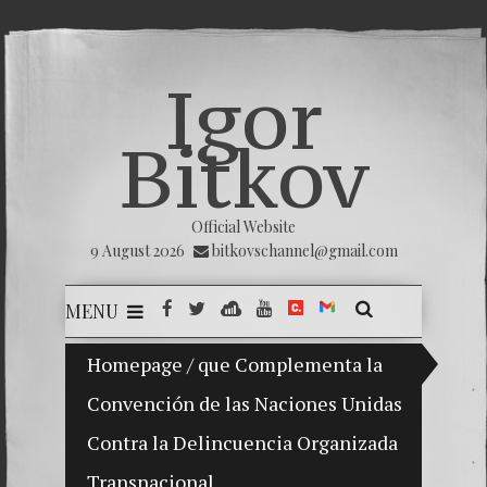
Igor
Bitkov
Official Website
9 August 2026
bitkovschannel@gmail.com
MENU
Homepage
My son Vladimir Bitkov, a promising Guat
/
que Complementa la
Convención de las Naciones Unidas
Breakin
Contra la Delincuencia Organizada
(Españo
Transnacional
Crimina