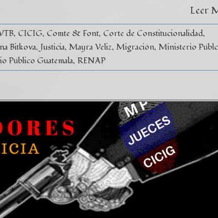
Leer 
 VTB
CICIG
Comte & Font
Corte de Constitucionalidad
ina Bitkova
Justicia
Mayra Veliz
Migración
Ministerio Públc
io Público Guatemala
RENAP