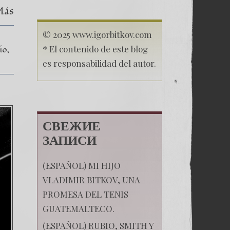
Lucha
Más
Por
la
Libertad
© 2025 www.igorbitkov.com
* El contenido de este blog
io
es responsabilidad del autor.
СВЕЖИЕ
ЗАПИСИ
(ESPAÑOL) MI HIJO
VLADIMIR BITKOV, UNA
PROMESA DEL TENIS
GUATEMALTECO.
(ESPAÑOL) RUBIO, SMITH Y