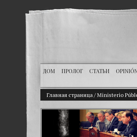
ДОМ
ПРОЛОГ
СТАТЬИ
OPINIÓ
Главная страница
(Español) Mi hijo Vladimir Bitkov
/
Ministerio Públ