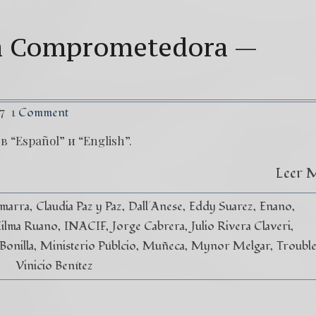
ta Comprometedora —
7
1 Comment
 “Español” и “English”.
Leer 
marra
Claudia Paz y Paz
Dall´Anese
Eddy Suarez
Enano
ilma Ruano
INACIF
Jorge Cabrera
Julio Rivera Claveri
Bonilla
Ministerio Públcio
Muñeca
Mynor Melgar
Troubl
Vinicio Benítez