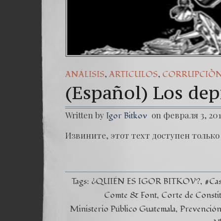
,
,
ANÁLISIS
ARTICULOS
CORRUPCIÒ
(Español) Los depr
Written by
on февраля 3, 20
Igor Bitkov
Извините, этот техт доступен только 
Tags:
¿QUIÉN ES IGOR BITKOV?
#Ca
Comte & Font
Corte de Consti
Ministerio Público Guatemala
Prevención 