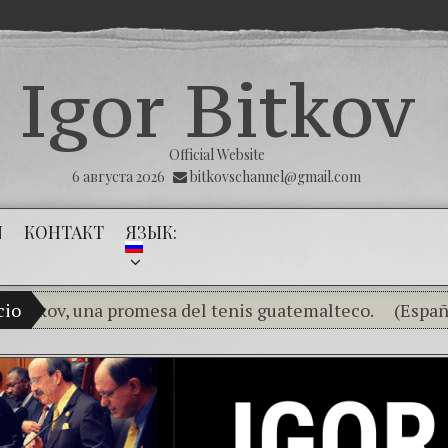
Igor Bitkov
Official Website
6 августа 2026
bitkovschannel@gmail.com
N
КОНТАКТ
ЯЗЫК:
, una promesa del tenis guatemalteco.
cio
(Español) RU
(Español) THE TUMOR THAT THE PUBLIC MINIS
(Español) La impunidad absoluta — II Parte — Mayr
(Español) Las Montañas Rusas – Capítulo V –
(Esp