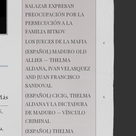
SALAZAR EXPRESAN
PREOCUPACIÓN POR LA
PERSECUCIÓN A LA
FAMILIA BITKOV
LOS JUECES DE LA MAFIA
A
(ESPAÑOL) MADURO OLD
ALLIES — THELMA
ALDANA, IVAN VELASQUEZ
AND JUAN FRANCISCO
SANDOVAL
(ESPAÑOL) CICIG, THELMA
Más
ALDANA Y LA DICTADURA
G
DE MADURO — VÍNCULO
CRIMINAL
ia
(ESPAÑOL) THELMA