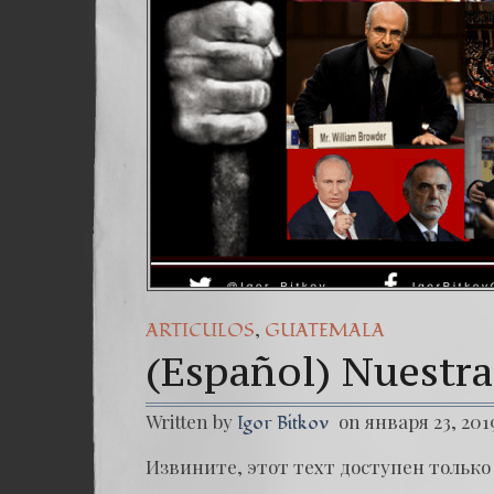
,
ARTICULOS
GUATEMALA
(Español) Nuestra
Written by
on января 23, 201
Igor Bitkov
Извините, этот техт доступен только в