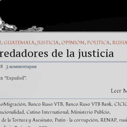
,
,
,
,
,
N
GUATEMALA
JUSTICIA
OPINIÓN
POLÍTICA
RUSI
edadores de la justicia
18
3 комментария
в “Español”.
Leer 
soMigración
Banco Ruso VTB
Banco Ruso VTB Bank
CICI
tucionalidad
Cutino International
Ministerio Públcio
de la Tortura y Asesinato
Putin – la corrupción
RENAP
rus