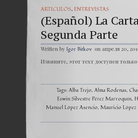
,
ARTICULOS
ENTREVISTAS
(Español) La Car
Segunda Parte
Written by
on апреля 20, 201
Igor Bitkov
Извините, этот техт доступен только в
Tags:
Alba Trejo
Alma Rodenas
Cha
Eswin Silvestre Pérez Marroquín
H
Manuel López Asencio
Mauricio López 