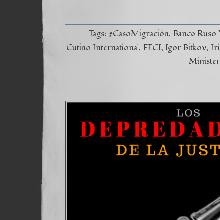
Tags:
#CasoMigración
Banco Ruso
Cutino International
FECI
Igor Bitkov
Ir
Minister