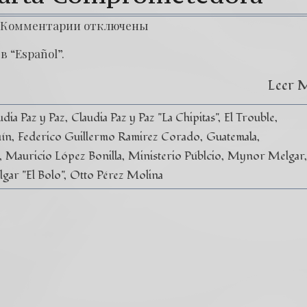
Комментарии
отключены
в “Español”.
Leer 
udia Paz y Paz
Claudia Paz y Paz "La Chipitas"
El Trouble
uín
Federico Guillermo Ramirez Corado
Guatemala
Mauricio López Bonilla
Ministerio Públcio
Mynor Melgar
ar "El Bolo"
Otto Pérez Molina