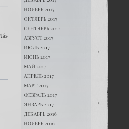
НОЯБРЬ 2017
к
записи
ОКТЯБРЬ 2017
(Español)
15.
СЕНТЯБРЬ 2017
La
Más
Carta
АВГУСТ 2017
Comprometedora
ИЮЛЬ 2017
ИЮНЬ 2017
МАЙ 2017
АПРЕЛЬ 2017
МАРТ 2017
ФЕВРАЛЬ 2017
ЯНВАРЬ 2017
ДЕКАБРЬ 2016
НОЯБРЬ 2016