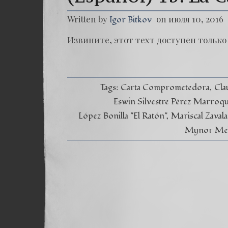
Written by
on июля 10, 2016
Igor Bitkov
Извините, этот техт доступен только 
Tags:
Carta Comprometedora
Cla
Eswin Silvestre Pérez Marroq
López Bonilla "El Ratón"
Mariscal Zavala
Mynor Melg