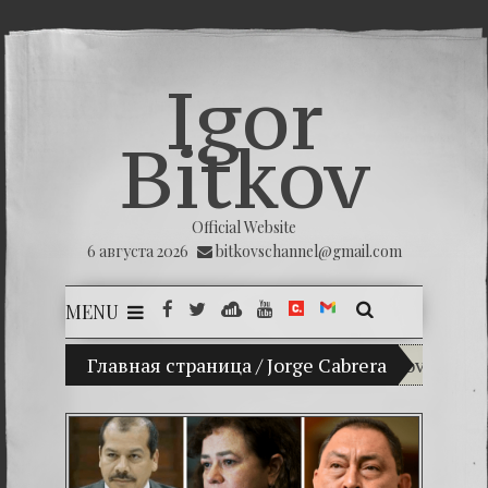
Igor
Bitkov
Official Website
6 августа 2026
bitkovschannel@gmail.com
MENU
Главная страница
(Español) Mi hijo Vladimir Bitkov, una prom
/
Jorge Cabrera
(Español
(Español)
(Español)