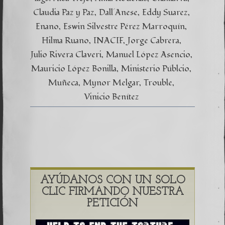
Claudia Paz y Paz
Dall´Anese
Eddy Suarez
Enano
Eswin Silvestre Pérez Marroquín
Hilma Ruano
INACIF
Jorge Cabrera
Julio Rivera Claveri
Manuel López Asencio
Mauricio López Bonilla
Ministerio Públcio
Muñeca
Mynor Melgar
Trouble
Vinicio Benítez
AYÚDANOS CON UN SOLO
CLIC FIRMANDO NUESTRA
PETICIÓN