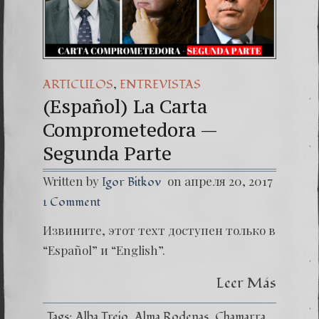
(Español) 
Dr. Erwin
(Español
,
ARTICULOS
ENTREVISTAS
(Español) La Carta
Comprometedora —
Segunda Parte
Written by
on апреля 20, 2017
Igor Bitkov
1 Comment
Извините, этот техт доступен только в
“Español” и “English”.
Leer Más
Tags:
Alba Trejo
Alma Rodenas
Chamarra