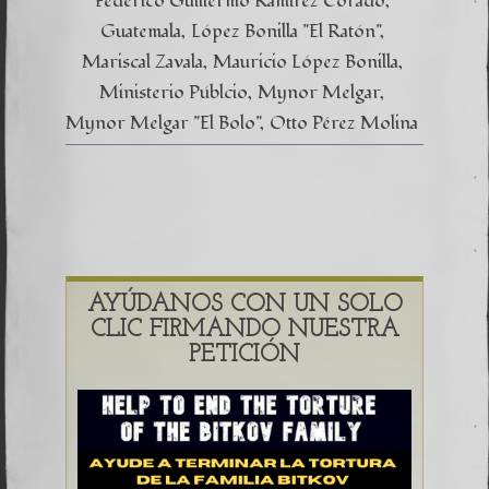
Federico Guillermo Ramirez Corado
Guatemala
López Bonilla "El Ratón"
Mariscal Zavala
Mauricio López Bonilla
Ministerio Públcio
Mynor Melgar
Mynor Melgar "El Bolo"
Otto Pérez Molina
AYÚDANOS CON UN SOLO
CLIC FIRMANDO NUESTRA
PETICIÓN