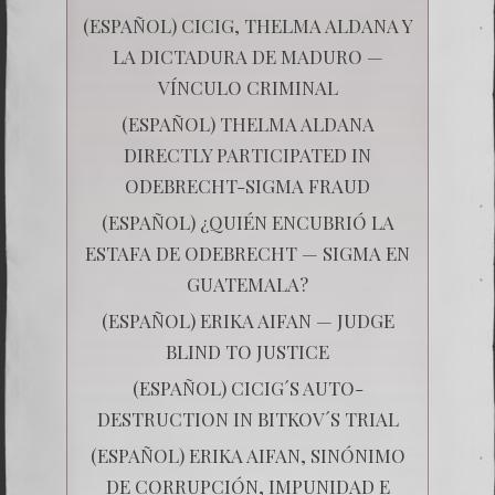
(ESPAÑOL) CICIG, THELMA ALDANA Y
LA DICTADURA DE MADURO —
VÍNCULO CRIMINAL
(ESPAÑOL) THELMA ALDANA
DIRECTLY PARTICIPATED IN
ODEBRECHT-SIGMA FRAUD
(ESPAÑOL) ¿QUIÉN ENCUBRIÓ LA
ESTAFA DE ODEBRECHT — SIGMA EN
GUATEMALA?
(ESPAÑOL) ERIKA AIFAN — JUDGE
BLIND TO JUSTICE
(ESPAÑOL) CICIG´S AUTO-
DESTRUCTION IN BITKOV´S TRIAL
(ESPAÑOL) ERIKA AIFAN, SINÓNIMO
DE CORRUPCIÓN, IMPUNIDAD E