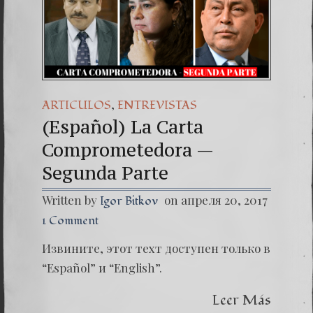
(Españo
Dr. Erw
(Espa
,
ARTICULOS
ENTREVISTAS
(Español) La Carta
Comprometedora —
Segunda Parte
Written by
on апреля 20, 2017
Igor Bitkov
1 Comment
Извините, этот техт доступен только в
“Español” и “English”.
Leer Más