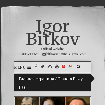
Igor
Bitkov
Official Website
8 августа 2026
bitkovschannel@gmail.com
MENU
Главная страница
(Español) Mi hijo Vladimir Bitkov, una pr
/
Claudia Paz y
Paz
(Españ
(Españo
(Españo