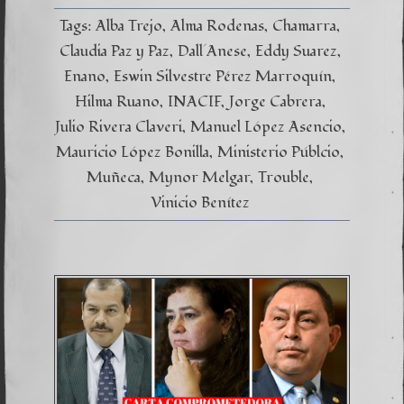
Tags:
Alba Trejo
Alma Rodenas
Chamarra
Claudia Paz y Paz
Dall´Anese
Eddy Suarez
Enano
Eswin Silvestre Pérez Marroquín
Hilma Ruano
INACIF
Jorge Cabrera
Julio Rivera Claveri
Manuel López Asencio
Mauricio López Bonilla
Ministerio Públcio
Muñeca
Mynor Melgar
Trouble
Vinicio Benítez