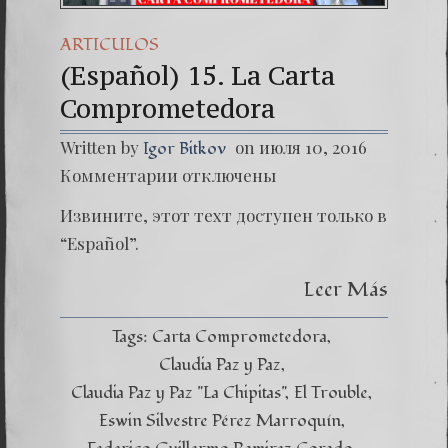
ARTICULOS
(Español) 15. La Carta
Comprometedora
Written by
on июля 10, 2016
Igor Bitkov
к
Комментарии
отключены
записи
(Españo
Извините, этот техт доступен только в
15.
La
“Español”.
Carta
Compro
Leer Más
Tags:
Carta Comprometedora
Claudia Paz y Paz
Claudia Paz y Paz "La Chipitas"
El Trouble
Eswin Silvestre Pérez Marroquín