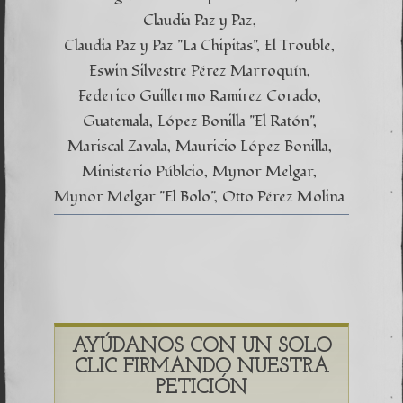
Claudia Paz y Paz
Claudia Paz y Paz "La Chipitas"
El Trouble
Eswin Silvestre Pérez Marroquín
Federico Guillermo Ramirez Corado
Guatemala
López Bonilla "El Ratón"
Mariscal Zavala
Mauricio López Bonilla
Ministerio Públcio
Mynor Melgar
Mynor Melgar "El Bolo"
Otto Pérez Molina
AYÚDANOS CON UN SOLO
CLIC FIRMANDO NUESTRA
PETICIÓN