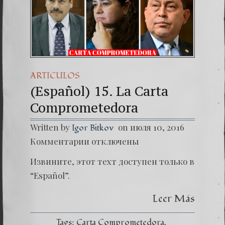
(Españo
Dr. Erw
(Espa
ARTICULOS
(Español) 15. La Carta
Comprometedora
Written by
on июля 10, 2016
Igor Bitkov
к
Комментарии
отключены
записи
(Españo
Извините, этот техт доступен только в
15.
La
“Español”.
Carta
Compro
Leer Más
Tags:
Carta Comprometedora