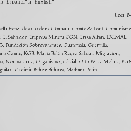
 “Español” и “English”.
Leer 
ella Esmeralda Cardona Cámbara
Comte & Font
Comunism
t
El Salvador
Empresa Minera CGN
Erika Aifán
EXIMAL
SB
Fundación Sobrevivientes
Guatemala
Guerrilla
ry Comte
KGB
María Belén Reyna Salazar
Migración
ua
Norma Cruz
Organismo Judicial
Otto Pérez Molina
PG
guilar
Vladimir Bitkov Bitkova
Vladimir Putin