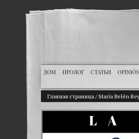
ДОМ
ПРОЛОГ
СТАТЬИ
OPINIÓ
Главная страница
(Español) Mi hijo Vladim
/
María Belén Rey