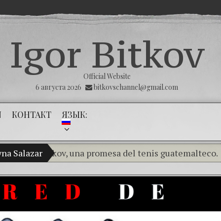
Igor Bitkov
Official Website
6 августа 2026
bitkovschannel@gmail.com
N
КОНТАКТ
ЯЗЫК:
ir Bitkov, una promesa del tenis guatemalteco.
na Salazar
(Espa
(Español) THE TUMOR THAT THE PUBLIC
(Español) La impunidad absoluta — II Part
(Español) Las Montañas Rusas – Capítulo V 