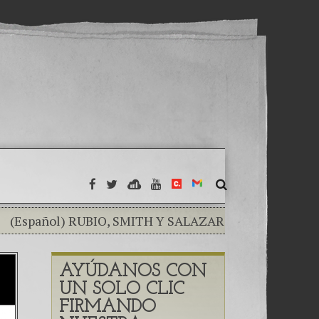
ñol) RUBIO, SMITH Y SALAZAR EXPRESAN PREOCUPA
 MINISTRY MUST EXTIRPATE
(Español) EL TUMOR 
AYÚDANOS CON
e — Mayra Veliz & Marcos Cutino
(Español) Una crisis
UN SOLO CLIC
–
(Español) Las Montañas Rusas — Capítulo IV
(Esp
FIRMANDO