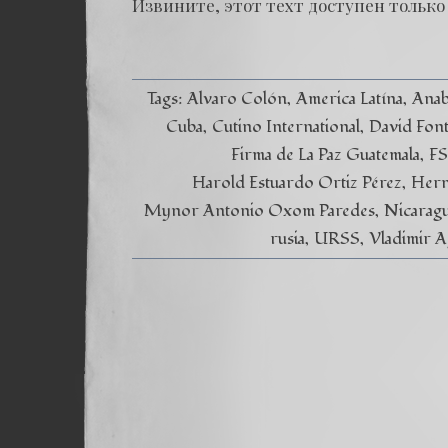
Извините, этот техт доступен только в
Tags:
Alvaro Colón
America Latína
Anab
Cuba
Cutino International
David Fon
Firma de La Paz Guatemala
F
Harold Estuardo Ortiz Pérez
Hern
Mynor Antonio Oxom Paredes
Nicarag
rusia
URSS
Vladimir A