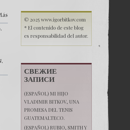
Más
© 2025 www.igorbitkov.com
* El contenido de este blog
o
es responsabilidad del autor.
N
СВЕЖИЕ
ЗАПИСИ
(ESPAÑOL) MI HIJO
VLADIMIR BITKOV, UNA
PROMESA DEL TENIS
GUATEMALTECO.
(ESPAÑOL) RUBIO, SMITH Y