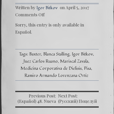
Written by
on April 5, 2017
Igor Bitkov
on
Comments Off
(Españo
¿Quién
Sorry, this entry is only available in
se
benefic
Español
.
ahora
por
el
#CasoP
–
Tags:
Baxter
Blanca Stalling
Igor Bitkov
Entrevi
Juez Carlos Ruano
Mariscal Zavala
en
Marisca
Medicina Corporativa de Dielisis
Pisa
Zavala
Ramiro Armando Lorenzana Ortiz
Previous Post:
Next Post:
(Español) 48. Nueva
(Русский) Поцелуй
Trampa Judicial
Родины (Часть 3)