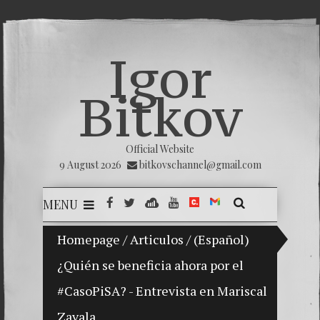
Igor
Bitkov
Official Website
9 August 2026
bitkovschannel@gmail.com
MENU
Homepage
My son Vladimir Bitkov, a promising Guat
/
Articulos
/
(Español)
¿Quién se beneficia ahora por el
Breakin
#CasoPiSA? - Entrevista en Mariscal
(Españo
Zavala
Crimina