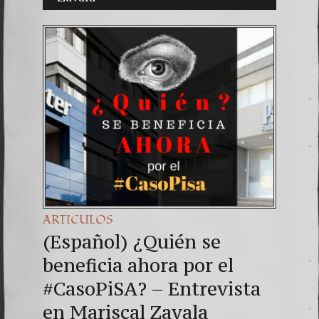
(Españo
7. Our 
ARTICULOS
(Español) ¿Quién se
beneficia ahora por el
#CasoPiSA? – Entrevista
en Mariscal Zavala