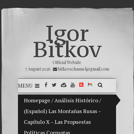
Igor
Bitkov
Official Website
7 August 2026
bitkovschannel@gmail.com
MENU
Homepage
My son Vladimir Bitkov, a promising Guat
/
Análisis Histórico
/
(Español) Las Montañas Rusas –
Breakin
Capítulo X – Las Propuestas
(Españo
Políticas Corruptas
Crimina