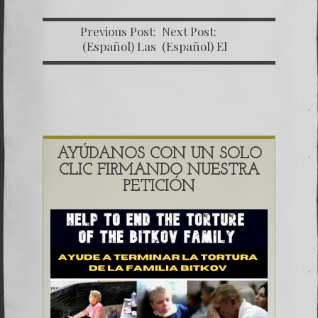
Previous Post:
Next Post:
(Español) Las
(Español) El
Montañas Rusas –
secuestro de mi hija
Capítulo IX –
Anastasia – Las
Inauguración de las
Montañas Rusas
nuevas fábricas en
Capítulo XI
Rusia
AYÚDANOS CON UN SOLO
CLIC FIRMANDO NUESTRA
PETICIÓN