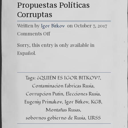
Propuestas Políticas
Corruptas
Written by
on October 7, 2017
Igor Bitkov
on
Comments Off
(Españo
Las
Sorry, this entry is only available in
Montañ
Rusas
Español
.
–
Capítul
X
–
Las
Tags:
¿QUIÉN ES IGOR BITKOV?
Propue
Contaminación Fabricas Rusia
Política
Corrup
Corrupcion Putin
Elecciones Rusia
Eugeniy Primakov
Igor Bitkov
KGB
Montañas Rusas
sobornos gobierno de Rusia
URSS