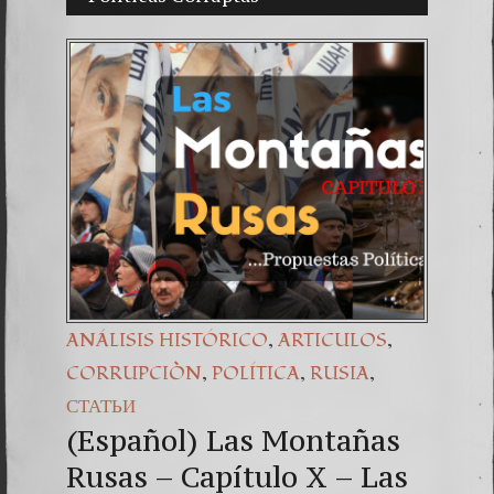
(Españo
7. Our 
,
,
ANÁLISIS HISTÓRICO
ARTICULOS
,
,
,
CORRUPCIÒN
POLÍTICA
RUSIA
СТАТЬИ
(Español) Las Montañas
Rusas – Capítulo X – Las