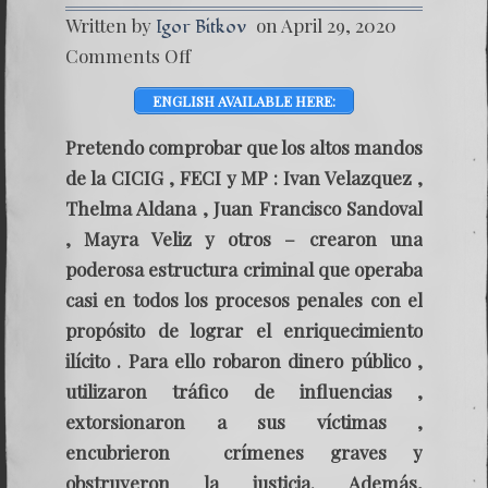
Written by
on April 29, 2020
Igor Bitkov
on
Comments Off
CICIG,
THELM
ENGLISH AVAILABLE HERE:
ALDAN
Y
LA
Pretendo comprobar que los altos mandos
DICTA
de la CICIG , FECI y MP : Ivan Velazquez ,
DE
MADU
Thelma Aldana , Juan Francisco Sandoval
–
, Mayra Veliz y otros – crearon una
VÍNCU
CRIMI
poderosa estructura criminal que operaba
casi en todos los procesos penales con el
propósito de lograr el enriquecimiento
ilícito . Para ello robaron dinero público ,
utilizaron tráfico de influencias ,
extorsionaron a sus víctimas ,
encubrieron crímenes graves y
obstruyeron la justicia. Además,