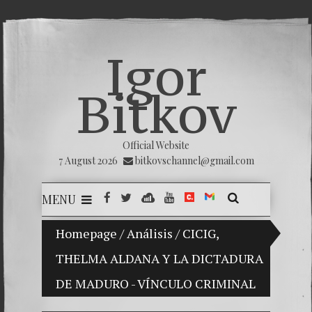
Igor
Bitkov
Official Website
7 August 2026
bitkovschannel@gmail.com
MENU
son Vladimir Bitkov, a promising Guatemalan tennis pl
Homepage
/
Análisis
/
CICIG,
THELMA ALDANA Y LA DICTADURA
Breakin
DE MADURO - VÍNCULO CRIMINAL
(Españo
Crimina