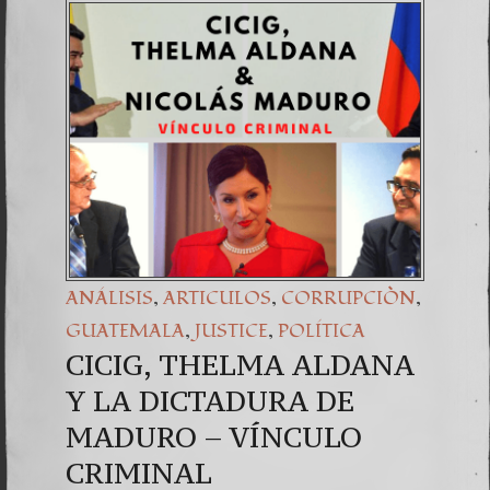
(Españo
7. Our 
,
,
,
ANÁLISIS
ARTICULOS
CORRUPCIÒN
,
,
GUATEMALA
JUSTICE
POLÍTICA
CICIG, THELMA ALDANA
Y LA DICTADURA DE
MADURO – VÍNCULO
CRIMINAL