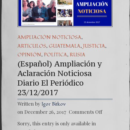
,
AMPLIACIÓN NOTICIOSA
,
,
,
ARTICULOS
GUATEMALA
JUSTICIA
,
,
OPINIÓN
POLÍTICA
RUSIA
(Español) Ampliación y
Aclaración Noticiosa
Diario El Periódico
23/12/2017
Written by
Igor Bitkov
on
on December 26, 2017
Comments Off
(Españo
Amplia
Sorry, this entry is only available in
y