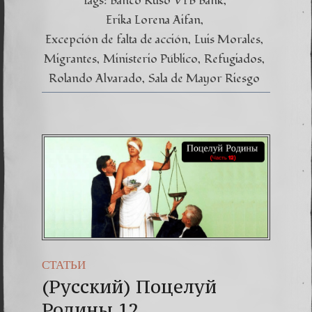
Tags:
Banco Ruso VTB Bank
nuestr
proces
Erika Lorena Aifan
Excepción de falta de acción
Luis Morales
Migrantes
Ministerio Público
Refugiados
Rolando Alvarado
Sala de Mayor Riesgo
СТАТЬИ
(Русский) Поцелуй
Родины 12