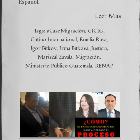
Aclarac
Español.
Noticio
Diario
Leer Más
El
Periódi
23/12/2
Tags:
#CasoMigración
CICIG
Cutino International
Familia Rusa
Igor Bitkov
Irina Bitkova
Justicia
Mariscal Zavala
Migración
Ministerio Público Guatemala
RENAP