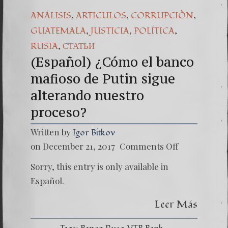
,
,
,
ANÁLISIS
ARTICULOS
CORRUPCIÒN
,
,
,
GUATEMALA
JUSTICIA
POLÍTICA
,
RUSIA
СТАТЬИ
(Español) ¿Cómo el banco
mafioso de Putin sigue
alterando nuestro
proceso?
Written by
Igor Bitkov
on
on December 21, 2017
Comments Off
(Españo
¿Cómo
Sorry, this entry is only available in
el
banco
Español.
mafios
de
Leer Más
Putin
sigue
alteran