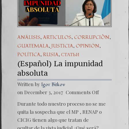
,
,
,
ANÁLISIS
ARTICULOS
CORRUPCIÒN
,
,
,
GUATEMALA
JUSTICIA
OPINIÓN
,
,
POLÍTICA
RUSIA
СТАТЬИ
(Español) La impunidad
absoluta
Written by
Igor Bitkov
on
on December 3, 2017
Comments Off
(Españo
La
Durante todo nuestro proceso no se me
impuni
absolut
quita la sospecha que el MP , RENAP o
CICIG tienen algo que tratan de
ocultar de la vista judicial ¿Qué será?