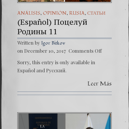
,
,
,
ANÁLISIS
OPINIÓN
RUSIA
СТАТЬИ
(Español) Поцелуй
Родины 11
Written by
Igor Bitkov
on
on December 10, 2017
Comments Off
(Españo
Поцел
Sorry, this entry is only available in
Родин
11
Español and Русский.
Leer Más