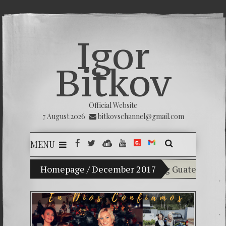
Igor
Bitkov
Official Website
7 August 2026
bitkovschannel@gmail.com
MENU
y son Vladimir Bitkov, a promising Guatemalan tennis 
Homepage
/
December 2017
Breaking the si
(Español) Confia
Criminality in 