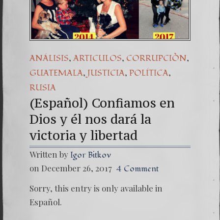
(Español) Daño C
7. Our Struggle
,
,
,
ANÁLISIS
ARTICULOS
CORRUPCIÒN
,
,
,
GUATEMALA
JUSTICIA
POLÍTICA
RUSIA
(Español) Confiamos en
Dios y él nos dará la
victoria y libertad
Written by
Igor Bitkov
on December 26, 2017
4 Comment
Sorry, this entry is only available in
Español.