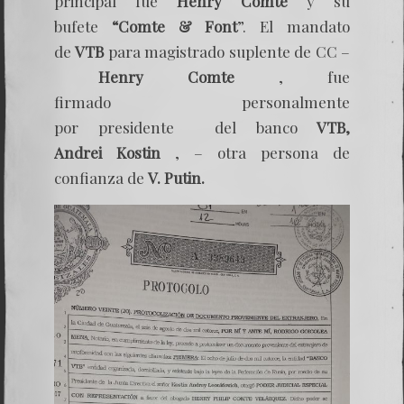
principal fue
Henry Comte
y su
bufete
“Comte & Font
”. El mandato
de
VTB
para magistrado suplente de CC –
Henry Comte
, fue
firmado personalmente
por presidente del banco
VTB,
Andrei Kostin
, – otra persona de
confianza de
V. Putin.