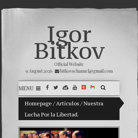
Igor
Bitkov
Official Website
9 August 2026
bitkovschannel@gmail.com
MENU
on Vladimir Bitkov, a promising Guatemalan tennis play
Homepage
/
Articulos
/
Nuestra
Lucha Por la Libertad.
Breakin
(Españo
Crimina