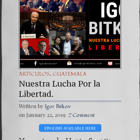
(Españo
7. Our 
,
ARTICULOS
GUATEMALA
Nuestra Lucha Por la
Libertad.
Written by
Igor Bitkov
on January 22, 2019
2 Comment
ENGLISH AVAILABLE HERE