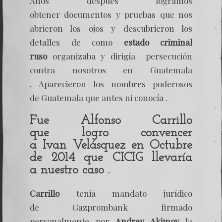
Años después logramos
obtener documentos y pruebas que nos
abrieron los ojos y descubrieron los
detalles de como
estado criminal
ruso
organizaba y dirigía persecución
contra nosotros en Guatemala
. Aparecieron los nombres poderosos
de Guatemala que antes ni conocía .
Fue
Alfonso
Carrillo
que logro convencer
a
Ivan Velásquez
en Octubre
de 2014 que
CICIG
llevaría
a nuestro caso .
Carrillo
tenia mandato jurídico
de Gazprombank firmado
personalmente por
Andrey Akimov
la