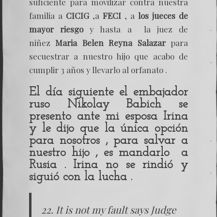
suficiente para movilizar contra nuestra
familia a
CICIG
,a
FECI
, a
los jueces de
mayor riesgo
y hasta a la juez de
niñez
Maria Belen Reyna Salazar
para
secuestrar a nuestro hijo que acabo de
cumplir 3 años y llevarlo al orfanato .
El día siguiente el embajador
ruso
Nikolay Babich
se
presento ante mi esposa
Irina
y le dijo que la única opción
para nosotros , para salvar a
nuestro hijo , es mandarlo a
Rusia . Irina no se rindió y
siguió con la lucha .
22. It is not my fault says Judge