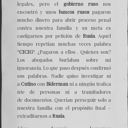
legales, pero el
gobierno ruso
nos
encontró y unos
bancos rusos
pagaron
mucho dinero para abrir proceso penal
contra nuestra familia y su meta es
castigarnos por petición de
Rusia
. Aquel
tiempo repetían muchas veces palabra
“
CICIG
“. ¿Pagaron a ellos . Quienes son?
Los abogados burlaban sobre mi
ignorancia. Lo que paso después confirmó
sus palabras. Nadie quiso investigar ni
a
Cutino
con
Biderman
ni a ningún trafica
nte de personas ni a tramitadores
de documentos. Querían perseguir solo a
nuestra familia con el propósito final –
extraditarnos a
Rusia
.