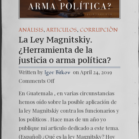
,
,
ANÁLISIS
ARTICULOS
CORRUPCIÒN
La Ley Magnitskiy.
¿Herramienta de la
justicia o arma política?
Written by
on April 24, 2019
Igor Bitkov
on
Comments Off
La
Ley
En Guatemala , en varias circunstancias
Magnits
¿Herra
hemos oído sobre la posible aplicación de
de
la ley Magnitskiy contra los funcionarios y
la
justicia
los políticos . Hace mas de un año yo
o
publique mi articulo dedicado a este tema.
arma
política
(Español) ¿Qué es la ley Magnitsky? Hoy