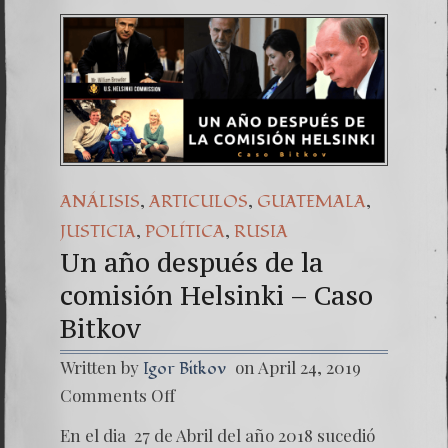
,
,
,
ANÁLISIS
ARTICULOS
GUATEMALA
,
,
JUSTICIA
POLÍTICA
RUSIA
Un año después de la
comisión Helsinki – Caso
Bitkov
Written by
on April 24, 2019
Igor Bitkov
on
Comments Off
Un
año
En el dia 27 de Abril del año 2018 sucedió
despué