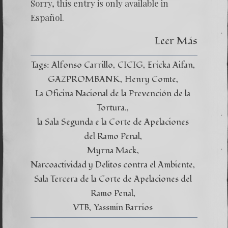
Sorry, this entry is only available in
Nuevo
“infor
Español.
de
la
Leer Más
CICIG
es
un
Tags:
Alfonso Carrillo
CICIG
Ericka Aifan
cúmulo
de
GAZPROMBANK
Henry Comte
engaño
La Oficina Nacional de la Prevención de la
Tortura.
la Sala Segunda e la Corte de Apelaciones
del Ramo Penal
Myrna Mack
Narcoactividad y Delitos contra el Ambiente
Sala Tercera de la Corte de Apelaciones del
Ramo Penal
VTB
Yassmin Barrios