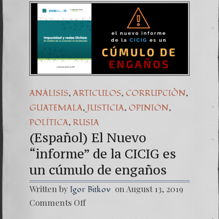
,
,
,
ANÁLISIS
ARTICULOS
CORRUPCIÒN
,
,
,
GUATEMALA
JUSTICIA
OPINIÓN
,
POLÍTICA
RUSIA
(Español) El Nuevo
“informe” de la CICIG es
un cúmulo de engaños
Written by
on August 13, 2019
Igor Bitkov
on
Comments Off
(Españo
El