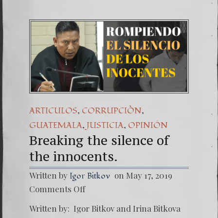
,
,
ARTICULOS
CORRUPCIÒN
,
,
GUATEMALA
JUSTICIA
OPINIÓN
Breaking the silence of
the innocents.
Written by
on May 17, 2019
Igor Bitkov
on
Comments Off
Breaki
the
Written by: Igor Bitkov and Irina Bitkova
silence