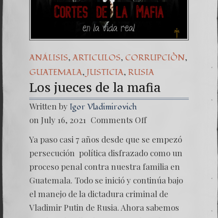
(Español) Daño Colater
7. Our Struggle Again
,
,
,
ANÁLISIS
ARTICULOS
CORRUPCIÒN
,
,
GUATEMALA
JUSTICIA
RUSIA
Los jueces de la mafia
Written by
Igor Vladimirovich
on
on July 16, 2021
Comments Off
Los
jueces
Ya paso casi 7 años desde que se empezó
de
la
persecución política disfrazado como un
mafia
proceso penal contra nuestra familia en
Guatemala. Todo se inició y continúa bajo
el manejo de la dictadura criminal de
Vladimir Putin de Rusia. Ahora sabemos