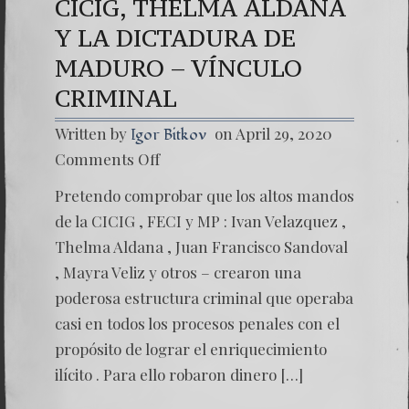
CICIG, THELMA ALDANA
Y LA DICTADURA DE
MADURO – VÍNCULO
CRIMINAL
Written by
on April 29, 2020
Igor Bitkov
on
Comments Off
CICIG,
THELM
Pretendo comprobar que los altos mandos
ALDAN
Y
de la CICIG , FECI y MP : Ivan Velazquez ,
LA
Thelma Aldana , Juan Francisco Sandoval
DICTA
DE
, Mayra Veliz y otros – crearon una
MADU
poderosa estructura criminal que operaba
–
VÍNCU
casi en todos los procesos penales con el
CRIMI
propósito de lograr el enriquecimiento
ilícito . Para ello robaron dinero […]