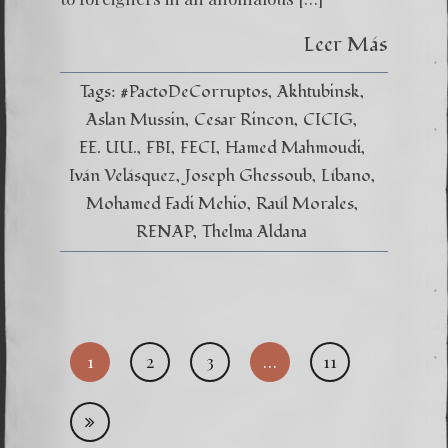
Leer Más
Tags:
#PactoDeCorruptos
Akhtubinsk
Aslan Mussin
Cesar Rincon
CICIG
EE. UU.
FBI
FECI
Hamed Mahmoudi
Iván Velásquez
Joseph Ghessoub
Líbano
Mohamed Fadi Mehio
Raúl Morales
RENAP
Thelma Aldana
Posts
1
2
3
…
11
pagi