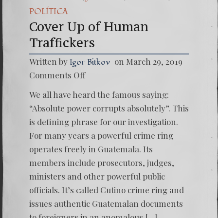
POLÍTICA
Cover Up of Human
Traffickers
Written by
on March 29, 2019
Igor Bitkov
on
Comments Off
Cover
Up
We all have heard the famous saying:
of
Human
“Absolute power corrupts absolutely”. This
Traffic
is defining phrase for our investigation.
For many years a powerful crime ring
operates freely in Guatemala. Its
members include prosecutors, judges,
ministers and other powerful public
officials. It’s called Cutino crime ring and
issues authentic Guatemalan documents
to foreigners in an anomalous […]