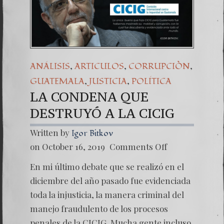
,
,
,
ANÁLISIS
ARTICULOS
CORRUPCIÒN
,
,
GUATEMALA
JUSTICIA
POLÍTICA
LA CONDENA QUE
DESTRUYÓ A LA CICIG
Written by
Igor Bitkov
on
on October 16, 2019
Comments Off
LA
CONDE
En mi último debate que se realizó en el
QUE
DESTR
diciembre del año pasado fue evidenciada
A
toda la injusticia, la manera criminal del
LA
CICIG
manejo fraudulento de los procesos
penales de la CICIG. Mucha gente incluso