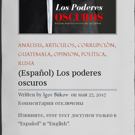
(Españo
Dr. Erw
(Espa
,
,
,
ANÁLISIS
ARTICULOS
CORRUPCIÒN
,
,
,
GUATEMALA
OPINIÓN
POLÍTICA
RUSIA
(Español) Los poderes
oscuros
Written by
on мая 27, 2017
Igor Bitkov
к
Комментарии
отключены
записи
(Españo
Извините, этот техт доступен только в
Los
podere
“Español” и “English”.
oscuros