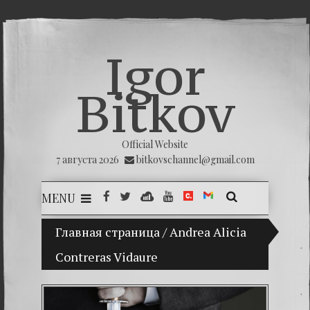
Igor
Bitkov
Official Website
7 августа 2026
bitkovschannel@gmail.com
MENU
Главная страница
(Español) Mi hijo Vladimir Bitkov, una p
/
Andrea Alicia
Contreras Vidaure
(Españ
(Españo
(Españo