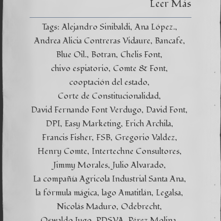
Leer Más
Tags:
Alejandro Sinibaldi
Ana López.
Andrea Alicia Contreras Vidaure
Bancafe
Blue Oil.
Botran
Chelis Font
chivo espiatorio
Comte & Font
cooptación del estado
Corte de Constitucionalidad
David Fernando Font Verdugo
David Font
DPI
Easy Marketing
Erich Archila
Francis Fisher
FSB
Gregorio Valdez
Henry Comte
Intertechne Consultores
Jimmy Morales
Julio Alvarado
La compañía Agricola Industrial Santa Ana
la fórmula mágica
lago Amatitlán
Legalsa
Nicolás Maduro
Odebrecht
Oswaldo Jugo
PDSVA
Pérez Molina