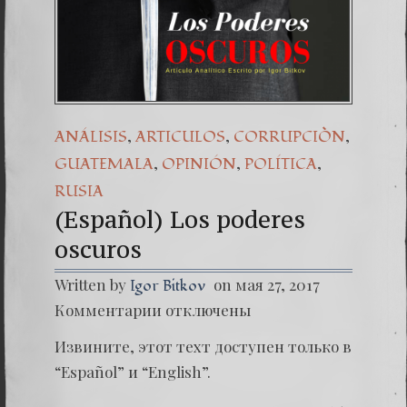
(Españo
Dr. Erw
(Espa
,
,
,
ANÁLISIS
ARTICULOS
CORRUPCIÒN
,
,
,
GUATEMALA
OPINIÓN
POLÍTICA
RUSIA
(Español) Los poderes
oscuros
Written by
on мая 27, 2017
Igor Bitkov
к
Комментарии
отключены
записи
(Españo
Извините, этот техт доступен только в
Los
podere
“Español” и “English”.
oscuros