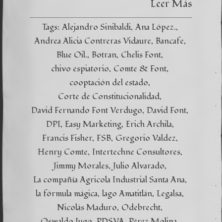
Leer Más
Tags:
Alejandro Sinibaldi
Ana López.
Andrea Alicia Contreras Vidaure
Bancafe
Blue Oil.
Botran
Chelis Font
chivo espiatorio
Comte & Font
cooptación del estado
Corte de Constitucionalidad
David Fernando Font Verdugo
David Font
DPI
Easy Marketing
Erich Archila
Francis Fisher
FSB
Gregorio Valdez
Henry Comte
Intertechne Consultores
Jimmy Morales
Julio Alvarado
La compañía Agricola Industrial Santa Ana
la fórmula mágica
lago Amatitlán
Legalsa
Nicolás Maduro
Odebrecht
Oswaldo Jugo
PDSVA
Pérez Molina