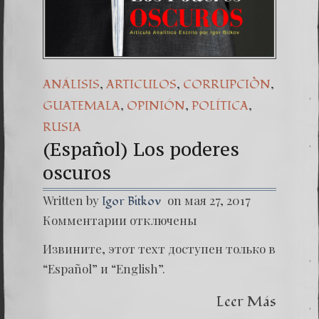
(Español
Dr. Erw
(Españ
,
,
,
ANÁLISIS
ARTICULOS
CORRUPCIÒN
,
,
,
GUATEMALA
OPINIÓN
POLÍTICA
RUSIA
(Español) Los poderes
oscuros
Written by
on мая 27, 2017
Igor Bitkov
к
Комментарии
отключены
записи
(Españo
Извините, этот техт доступен только в
Los
podere
“Español” и “English”.
oscuros
Leer Más