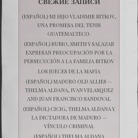
СВЕЖИЕ ЗАПИСИ
(ESPAÑOL) MI HIJO VLADIMIR BITKOV,
UNA PROMESA DEL TENIS
GUATEMALTECO.
(ESPAÑOL) RUBIO, SMITH Y SALAZAR
EXPRESAN PREOCUPACIÓN POR LA
PERSECUCIÓN A LA FAMILIA BITKOV
LOS JUECES DE LA MAFIA
(ESPAÑOL) MADURO OLD ALLIES —
THELMA ALDANA, IVAN VELASQUEZ
AND JUAN FRANCISCO SANDOVAL
(ESPAÑOL) CICIG, THELMA ALDANA Y
LA DICTADURA DE MADURO —
VÍNCULO CRIMINAL
(ESPAÑOL) THELMA ALDANA