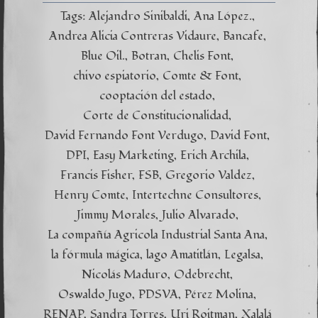
Tags:
Alejandro Sinibaldi
Ana López.
Andrea Alicia Contreras Vidaure
Bancafe
Blue Oil.
Botran
Chelis Font
chivo espiatorio
Comte & Font
cooptación del estado
Corte de Constitucionalidad
David Fernando Font Verdugo
David Font
DPI
Easy Marketing
Erich Archila
Francis Fisher
FSB
Gregorio Valdez
Henry Comte
Intertechne Consultores
Jimmy Morales
Julio Alvarado
La compañía Agricola Industrial Santa Ana
la fórmula mágica
lago Amatitlán
Legalsa
Nicolás Maduro
Odebrecht
Oswaldo Jugo
PDSVA
Pérez Molina
RENAP
Sandra Torres
Uri Roitman
Xalalá