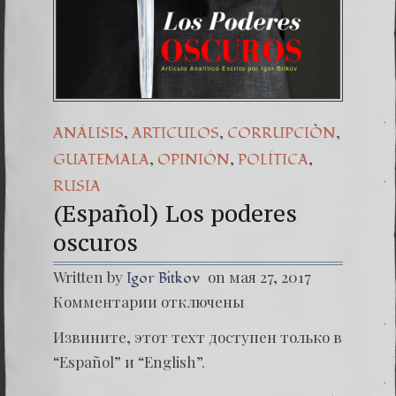
(Españo
Dr. Erw
(Espa
,
,
,
ANÁLISIS
ARTICULOS
CORRUPCIÒN
,
,
,
GUATEMALA
OPINIÓN
POLÍTICA
RUSIA
(Español) Los poderes
oscuros
Written by
on мая 27, 2017
Igor Bitkov
к
Комментарии
отключены
записи
(Españo
Извините, этот техт доступен только в
Los
podere
“Español” и “English”.
oscuros