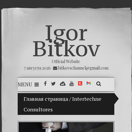
Igor
Bitkov
Official Website
7 августа 2026
bitkovschannel@gmail.com
MENU
Главная страница
(Español) Mi hijo Vladimir Bitkov, una p
/
Intertechne
Consultores
(Españ
(Españo
(Españo