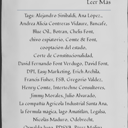
Leer Más
Tags:
Alejandro Sinibaldi
Ana López.
Andrea Alicia Contreras Vidaure
Bancafe
Blue Oil.
Botran
Chelis Font
chivo espiatorio
Comte & Font
cooptación del estado
Corte de Constitucionalidad
David Fernando Font Verdugo
David Font
DPI
Easy Marketing
Erich Archila
Francis Fisher
FSB
Gregorio Valdez
Henry Comte
Intertechne Consultores
Jimmy Morales
Julio Alvarado
La compañía Agricola Industrial Santa Ana
la fórmula mágica
lago Amatitlán
Legalsa
Nicolás Maduro
Odebrecht
Oswaldo Jugo
PDSVA
Pérez Molina