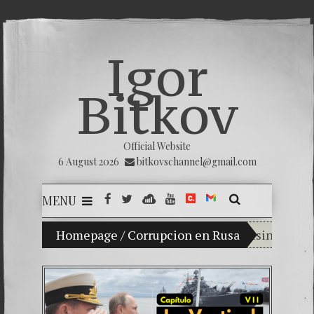
Igor
Bitkov
Official Website
6 August 2026
bitkovschannel@gmail.com
MENU
My son Vladimir Bitkov, a promising Guatemal
Homepage
/
Corrupcion en Rusa
Breaking th
(Español) Co
Criminality