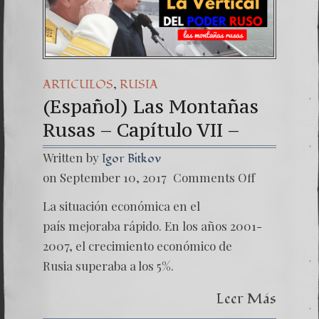
(Español) Da
7. Our Stru
,
ARTICULOS
RUSIA
(Español) Las Montañas
Rusas – Capítulo VII –
Written by
Igor Bitkov
on
on September 10, 2017
Comments Off
(Españo
Las
La situación económica en el
Montañ
Rusas
país mejoraba rápido. En los años 2001-
–
2007, el crecimiento económico de
Capítul
VII
Rusia superaba a los 5%.
–
Leer Más