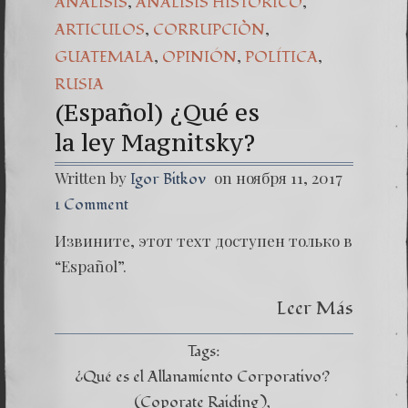
,
,
ANÁLISIS
ANÁLISIS HISTÓRICO
(Español)
,
,
ARTICULOS
CORRUPCIÒN
,
,
,
GUATEMALA
OPINIÓN
POLÍTICA
Dr. Erwin
RUSIA
(Españo
(Español) ¿Qué es
la ley Magnitsky?
Written by
on ноября 11, 2017
Igor Bitkov
1 Comment
Извините, этот техт доступен только в
“Español”.
Leer Más
Tags:
¿Qué es el Allanamiento Corporativo?
(Coporate Raiding)