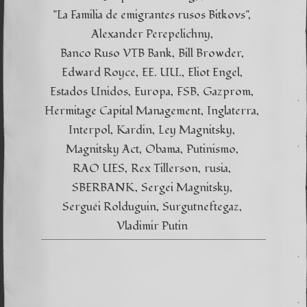
"La Familia de emigrantes rusos Bitkovs"
Alexander Perepelichny
Banco Ruso VTB Bank
Bill Browder
Edward Royce
EE. UU.
Eliot Engel
Estados Unidos
Europa
FSB
Gazprom
Hermitage Capital Management
Inglaterra
Interpol
Kardin
Ley Magnitsky
Magnitsky Act
Obama
Putinismo
RAO UES
Rex Tillerson
rusia
SBERBANK
Sergei Magnitsky
Serguéi Rolduguin
Surgutneftegaz
Vladimir Putin