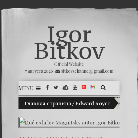
Igor
Bitkov
Official Website
7 августа 2026
bitkovschannel@gmail.com
MENU
Главная страница
(Español) Mi hijo Vladimir Bitkov, una pro
/
Edward Royce
(Españo
(Español)
(Español)